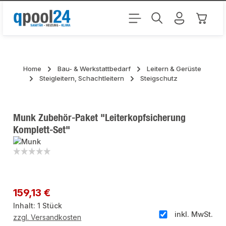
Zum Hauptinhalt springen
Warenk
Home
Bau- & Werkstattbedarf
Leitern & Gerüste
Steigleitern, Schachtleitern
Steigschutz
Munk Zubehör-Paket "Leiterkopfsicherung
Komplett-Set"
Bildergalerie überspringen
Regulärer Preis:
159,13 €
Inhalt:
1 Stück
inkl. MwSt.
zzgl. Versandkosten