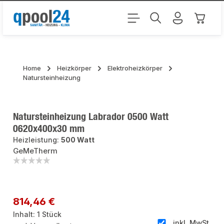
Zum Hauptinhalt springen
Warenk
Home
Heizkörper
Elektroheizkörper
Natursteinheizung
Natursteinheizung Labrador 0500 Watt
0620x400x30 mm
Heizleistung:
500 Watt
GeMeTherm
Bildergalerie überspringen
Regulärer Preis:
814,46 €
Inhalt:
1 Stück
inkl. MwSt.