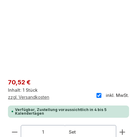
Regulärer Preis:
70,52 €
Inhalt:
1 Stück
inkl. MwSt.
zzgl. Versandkosten
Verfügbar, Zustellung voraussichtlich in 4 bis 5
Kalendertagen
Produkt Anzahl: Gib den gewünschten Wert ein od
Set