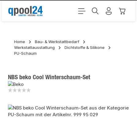
Zum Hauptinhalt springen
Warenk
Home
Bau- & Werkstattbedarf
Werkstattausstattung
Dichtstoffe & Silikone
PU-Schaum
NBS beko Cool Winterschaum-Set
Bildergalerie überspringen