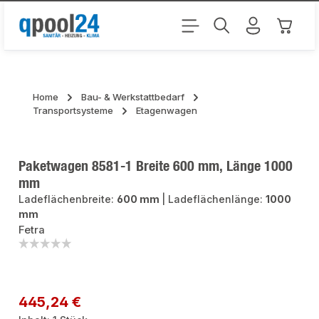
Zum Hauptinhalt springen
Warenk
Home
Bau- & Werkstattbedarf
Transportsysteme
Etagenwagen
Paketwagen 8581-1 Breite 600 mm, Länge 1000
mm
Ladeflächenbreite:
600 mm
|
Ladeflächenlänge:
1000
mm
Fetra
Bildergalerie überspringen
Regulärer Preis:
445,24 €