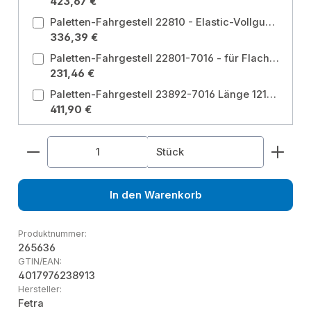
423,67 €
Paletten-Fahrgestell 22810 - Elastic-Vollgummi Breite 810 mm, Länge 1010 mm Ladeflächenbreite: 810 mm / Ladeflächenlänge: 1010 mm
336,39 €
Paletten-Fahrgestell 22801-7016 - für Flachpaletten und Gitterboxen. Robuste Winkelstahl-Schweißkonstruktion, mit 4 Fangecken, anthrazitgrau RAL 7016
231,46 €
Paletten-Fahrgestell 23892-7016 Länge 1210 mm, Breite 1010 mm Ladeflächenbreite: 1010 mm / Ladeflächenlänge: 1210 mm
411,90 €
Produkt Anzahl: Gib den gewünschten Wert ein od
Stück
In den Warenkorb
Produktnummer:
265636
GTIN/EAN:
4017976238913
Hersteller:
Fetra