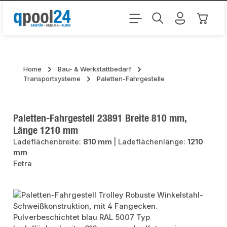
Zum Hauptinhalt springen
Warenk
Home
Bau- & Werkstattbedarf
Transportsysteme
Paletten-Fahrgestelle
Paletten-Fahrgestell 23891 Breite 810 mm,
Länge 1210 mm
Ladeflächenbreite:
810 mm
|
Ladeflächenlänge:
1210
mm
Fetra
Bildergalerie überspringen