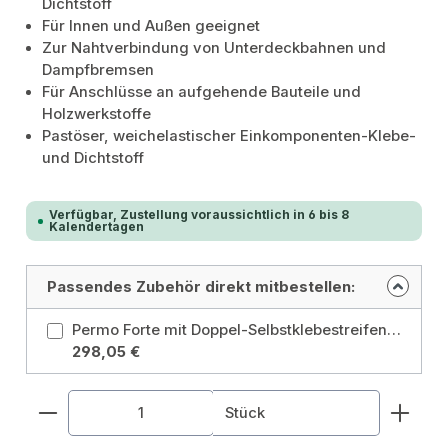
Dichtstoff
Für Innen und Außen geeignet
Zur Nahtverbindung von Unterdeckbahnen und
Dampfbremsen
Für Anschlüsse an aufgehende Bauteile und
Holzwerkstoffe
Pastöser, weichelastischer Einkomponenten-Klebe-
und Dichtstoff
Verfügbar, Zustellung voraussichtlich in 6 bis 8
Kalendertagen
Passendes Zubehör direkt mitbestellen:
Permo Forte mit Doppel-Selbstklebestreifen, Breite 1,50m, Länge 50m Ausführung: mit Doppel-Selbstklebestreifen
298,05 €
Produkt Anzahl: Gib den gewünschten Wert ein od
Stück