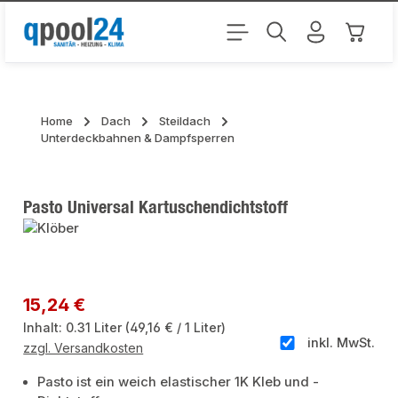
Zum Hauptinhalt springen
Warenk
Home
Dach
Steildach
Unterdeckbahnen & Dampfsperren
Pasto Universal Kartuschendichtstoff
Bildergalerie überspringen
Regulärer Preis:
15,24 €
Inhalt:
0.31 Liter
(49,16 € / 1 Liter)
inkl. MwSt.
zzgl. Versandkosten
Pasto ist ein weich elastischer 1K Kleb und -