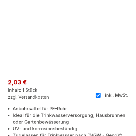
Regulärer Preis:
2,03 €
Inhalt:
1 Stück
inkl. MwSt.
zzgl. Versandkosten
Anbohrsattel für PE-Rohr
Ideal für die Trinkwasserversorgung, Hausbrunnen
oder Gartenbewässerung
UV- und korrosionsbeständig
Zugelassen für Trinkwasser nach DVGW - Geprüft