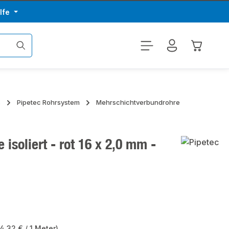
lfe
Warenkor
s
Pipetec Rohrsystem
Mehrschichtverbundrohre
isoliert - rot 16 x 2,0 mm -
(4,32 € / 1 Meter)