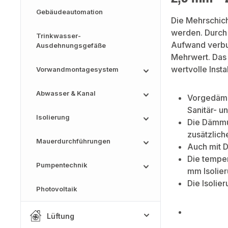
Gebäudeautomation
Die Mehrschic
werden. Durch 
Trinkwasser-
Aufwand verbu
Ausdehnungsgefäße
Mehrwert. Das 
wertvolle Insta
Vorwandmontagesystem
Abwasser & Kanal
Vorgedämmt
Sanitär- u
Isolierung
Die Dämmun
zusätzlic
Mauerdurchführungen
Auch mit D
Die tempe
Pumpentechnik
mm Isolie
Die Isolie
Photovoltaik
Lüftung