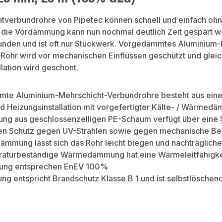
htverbundrohre von Pipetec können schnell und einfach o
die Vordämmung kann nun nochmal deutlich Zeit gespart wer
nden und ist oft nur Stückwerk. Vorgedämmtes Aluminium-M
Rohr wird vor mechanischen Einflüssen geschützt und gleichz
llation wird geschont.
e Aluminium-Mehrschicht-Verbundrohre besteht aus einem f
nd Heizungsinstallation mit vorgefertigter Kälte- / Wärmed
g aus geschlossenzelligen PE-Schaum verfügt über eine Sc
hen Schutz gegen UV-Strahlen sowie gegen mechanische B
ämmung lässt sich das Rohr leicht biegen und nachträglich
raturbeständige Wärmedämmung hat eine Wärmeleitfähigke
rung entsprechen EnEV 100%
rung entspricht Brandschutz Klasse B 1 und ist selbstlöschend