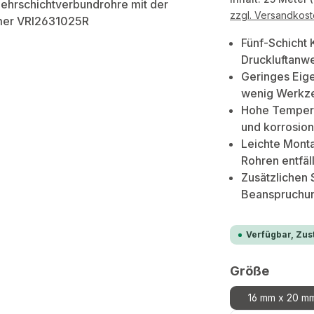
zzgl. Versandkos
Fünf-Schicht 
Druckluftan
Geringes Eige
wenig Werkze
Hohe Temperat
und korrosion
Leichte Mont
Rohren entfäll
Zusätzlichen
Beanspruchu
Verfügbar, Zust
auswä
Größe
16 mm x 20 m