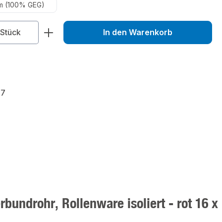
m (100% GEG)
zahl: Gib den gewünschten Wert ein od
Stück
In den Warenkorb
37
undrohr, Rollenware isoliert - rot 16 x