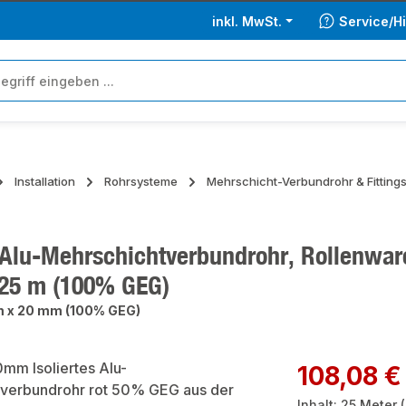
inkl. MwSt.
Service/Hi
Installation
Rohrsysteme
Mehrschicht-Verbundrohr & Fitting
Alu-Mehrschichtverbundrohr, Rollenware 
25 m (100% GEG)
 x 20 mm (100% GEG)
ie überspringen
Regulärer Preis:
108,08 €
Inhalt:
25 Meter