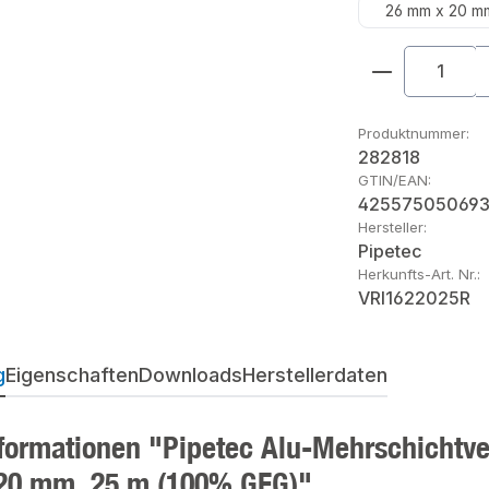
26 mm x 20 m
Produkt An
Produktnummer:
282818
GTIN/EAN:
42557505069
Hersteller:
Pipetec
Herkunfts-Art. Nr.:
VRI1622025R
g
Eigenschaften
Downloads
Herstellerdaten
formationen "Pipetec Alu-Mehrschichtverb
20 mm, 25 m (100% GEG)"