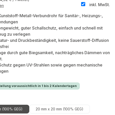
inkl. MwSt.
ten
Kunststoff-Metall-Verbundrohr für Sanitär-, Heizungs-,
wendungen
ngewicht, guter Schallschutz, einfach und schnell mit
ug zu verlegen
ur- und Druckbeständigkeit, keine Sauerstoff-Diffusion
sfrei
age durch gute Biegsamkeit, nachträgliches Dämmen von
t.
 Schutz gegen UV-Strahlen sowie gegen mechanische
ngen
ellung voraussichtlich in 1 bis 2 Kalendertagen
hlen
m (100% GEG)
20 mm x 20 mm (100% GEG)