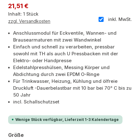
Regulärer Preis:
21,51 €
Inhalt:
1 Stück
inkl. MwSt.
zzgl. Versandkosten
Anschlussmodul für Eckventile, Wannen- und
Brausearmaturen mit zwei Wandwinkel
Einfach und schnell zu verarbeiten, pressbar
sowohl mit TH als auch U Pressbacken mit der
Elektro- oder Handpresse
Edelstahlpresshülsen, Messing Körper und
Abdichtung durch zwei EPDM O-Ringe
Für Trinkwasser, Heizung, Kühlung und ölfreie
Druckluft -Dauerbelastbar mit 10 bar bei 70° C bis zu
50 Jahr
incl. Schallschutzset
Wenige Stück verfügbar, Lieferzeit 1-3 Kalendertage
auswählen
Größe