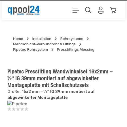
Zum Hauptinhalt springen
Warenk
Home
Installation
Rohrsysteme
Mehrschicht-Verbundrohr & Fittings
Pipetec Rohrsystem
Pressfittings Messing
Pipetec Pressfitting Wandwinkelset 16x2mm –
½“ IG 39mm montiert auf abgewinkelter
Montageplatte mit Schallschutzsets
Größe:
16x2 mm – ½“ IG 39mm montiert auf
abgewinkelter Montageplatte
Bildergalerie überspringen