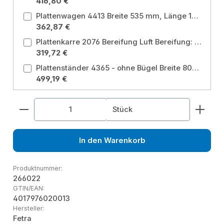
416,80 €
Plattenwagen 4413 Breite 535 mm, Länge 1270 mm Ladeflächenbreite: 535 mm / Ladeflächenlänge: 1270 mm
362,87 €
Plattenkarre 2076 Bereifung Luft Bereifung: Luft
319,72 €
Plattenständer 4365 - ohne Bügel Breite 800 mm, Länge 1600 mm Ladeflächenbreite: 800 mm / Ladeflächenlänge: 1600 mm
499,19 €
Produkt Anzahl: Gib den gewünschten Wert ein od
Stück
In den Warenkorb
Produktnummer:
266022
GTIN/EAN:
4017976020013
Hersteller:
Fetra