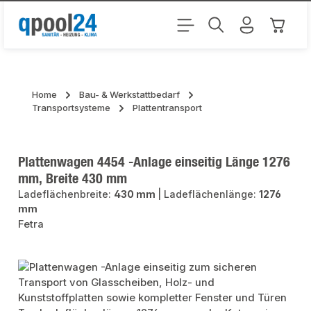
Zum Hauptinhalt springen
Warenk
Home
Bau- & Werkstattbedarf
Transportsysteme
Plattentransport
Plattenwagen 4454 -Anlage einseitig Länge 1276
mm, Breite 430 mm
Ladeflächenbreite:
430 mm
|
Ladeflächenlänge:
1276
mm
Fetra
Bildergalerie überspringen