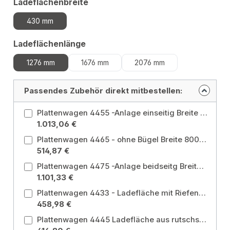
auswählen
Ladeflächenbreite
430 mm
auswählen
Ladeflächenlänge
1276 mm
1676 mm
2076 mm
Passendes Zubehör direkt mitbestellen:
Plattenwagen 4455 -Anlage einseitig Breite 430 mm, Länge 1676 mm Ladeflächenbreite: 430 mm / Ladeflächenlänge: 1676 mm
1.013,06 €
Plattenwagen 4465 - ohne Bügel Breite 800 mm, Länge 1600 mm Ladeflächenbreite: 800 mm / Ladeflächenlänge: 1600 mm
514,87 €
Plattenwagen 4475 -Anlage beidseitg Breite 2x 230 mm, Länge 1676 mm Ladeflächenbreite: 2x 230 mm / Ladeflächenlänge: 1676 mm
1.101,33 €
Plattenwagen 4433 - Ladefläche mit Riefengummi Breite 535 mm, Länge 1270 mm Ladeflächenbreite: 535 mm / Ladeflächenlänge: 1270 mm
458,98 €
Plattenwagen 4445 Ladefläche aus rutschsicherer Siebdruckplatte aus wasserfestem Sperrholz