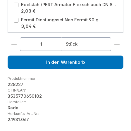
Edelstahl/PERT Armatur Flexschlauch DN 8 - 300 mm mit 2 x 3/8" IG, Überwurfmutter IG x IG DVGW Panzerschlauch Größe: 300 mm
2,03 €
Fermit Dichtungsset Neo Fermit 90 g
3,04 €
Produkt Anzahl: Gib den gewünschten Wert ein od
Stück
In den Warenkorb
Produktnummer:
228227
GTIN/EAN:
3535770650102
Hersteller:
Rada
Herkunfts-Art. Nr.:
2.1931.067