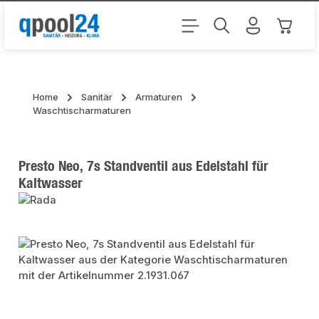
Zum Hauptinhalt springen
Warenk
Home
Sanitär
Armaturen
Waschtischarmaturen
Presto Neo, 7s Standventil aus Edelstahl für
Kaltwasser
Bildergalerie überspringen