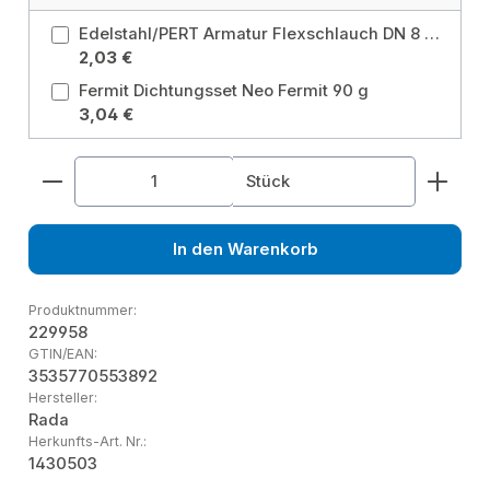
Edelstahl/PERT Armatur Flexschlauch DN 8 - 300 mm mit 2 x 3/8" IG, Überwurfmutter IG x IG DVGW Panzerschlauch Größe: 300 mm
2,03 €
Fermit Dichtungsset Neo Fermit 90 g
3,04 €
Produkt Anzahl: Gib den gewünschten Wert ein od
Stück
In den Warenkorb
Produktnummer:
229958
GTIN/EAN:
3535770553892
Hersteller:
Rada
Herkunfts-Art. Nr.:
1430503