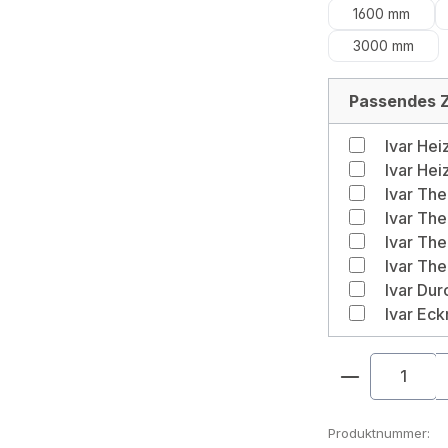
1600 mm
3000 mm
Passendes Z
Produkt An
Produktnummer: