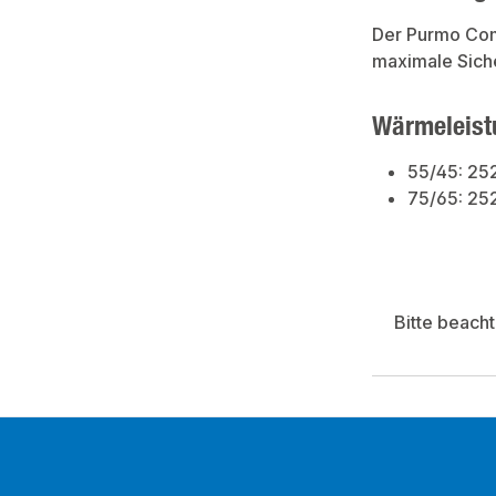
Der Purmo Comp
maximale Siche
Wärmeleist
55/45: 25
75/65: 25
Bitte beach