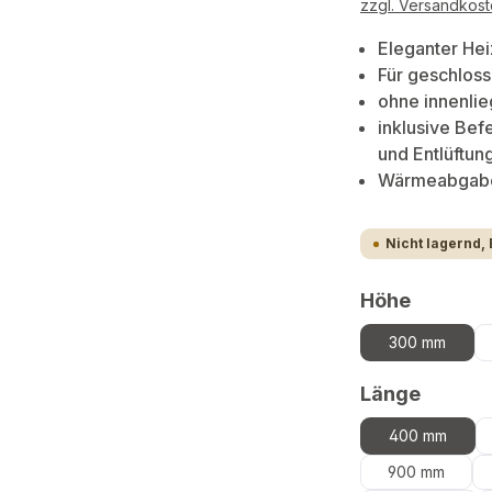
zzgl. Versandkos
Eleganter Hei
Für geschlos
ohne innenlie
inklusive Bef
und Entlüftun
Wärmeabgabe 
Nicht lagernd, 
auswäh
Höhe
300 mm
auswä
Länge
400 mm
900 mm