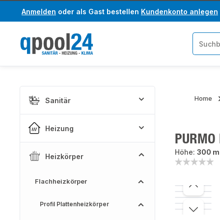
Anmelden
oder als Gast bestellen
Kundenkonto anlegen
um Hauptinhalt springen
Zur Suche springen
Home
Sanitär
Heizung
PURMO F
Höhe:
300 
Heizkörper
Flachheizkörper
Bildergaler
Profil Plattenheizkörper