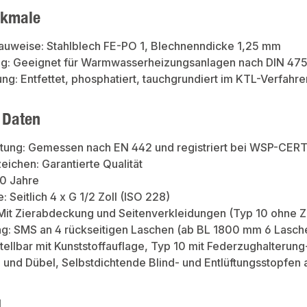
rkmale
auweise: Stahlblech FE-PO 1, Blechnenndicke 1,25 mm
: Geeignet für Warmwasserheizungsanlagen nach DIN 475
ng: Entfettet, phosphatiert, tauchgrundiert im KTL-Verfah
 Daten
tung: Gemessen nach EN 442 und registriert bei WSP-CER
ichen: Garantierte Qualität
10 Jahre
: Seitlich 4 x G 1/2 Zoll (ISO 228)
Mit Zierabdeckung und Seitenverkleidungen (Typ 10 ohne 
ng: SMS an 4 rückseitigen Laschen (ab BL 1800 mm 6 Lasch
ellbar mit Kunststoffauflage, Typ 10 mit Federzughalterung-
und Dübel, Selbstdichtende Blind- und Entlüftungsstopfen 
g