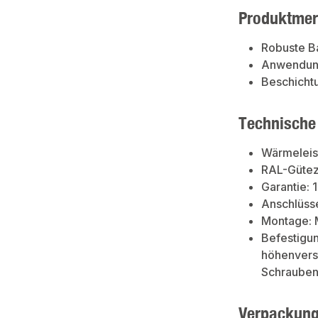
Produktme
Robuste B
Anwendung
Beschichtu
Technische
Wärmeleis
RAL-Güteze
Garantie: 
Anschlüsse
Montage: 
Befestigu
höhenverst
Schrauben 
Verpackun