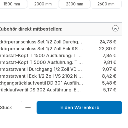
1800 mm
2000 mm
2300 mm
2600 mm
ubehör direkt mitbestellen:
Ivar Heizkörperanschluss Set 1/2 Zoll Durchgang KD 301 LN Ausführung: 1/2" Durchgangsbausatz
24,78 €
Ivar Heizkörperanschluss Set 1/2 Zoll Eck KS 302 LN Ausführung: 1/2" Eck-Bausatz
23,80 €
Ivar Thermostat-Kopf T 1500 Ausführung: T 1500
7,86 €
Ivar Thermostat-Kopf T 5000 Ausführung: T 5000
9,81 €
Ivar Thermostatventil Durchgang 1/2 Zoll VD 2101 N Ausführung: Durchgangsform
9,07 €
Ivar Thermostatventil Eck 1/2 Zoll VS 2102 N Ausführung: Eckform
8,42 €
Ivar Durchgangsrücklaufventil DD 301 Ausführung: Durchgangsrücklaufventil
5,48 €
Ivar Eckrücklaufventil DS 302 Ausführung: Eckrücklaufventil
5,17 €
zahl: Gib den gewünschten Wert ein od
Stück
In den Warenkorb