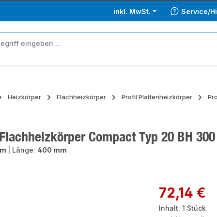
inkl. MwSt.
Service/Hi
Heizkörper
Flachheizkörper
Profil Plattenheizkörper
Pr
lachheizkörper Compact Typ 20 BH 300
mm
|
Länge:
400 mm
ie überspringen
Regulärer Preis:
72,14 €
Inhalt:
1 Stück