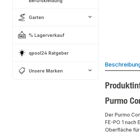
Berufskleidung
Garten
% Lagerverkauf
qpool24 Ratgeber
Beschreibun
Unsere Marken
Produktin
Purmo Com
Der Purmo Comp
FE-PO 1 nach E
Oberfläche für