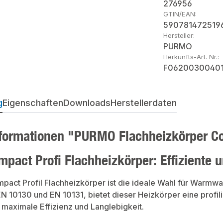
276956
GTIN/EAN:
590781472519
Hersteller:
PURMO
Herkunfts-Art. Nr.:
F0620030040
g
Eigenschaften
Downloads
Herstellerdaten
formationen "PURMO Flachheizkörper C
pact Profi Flachheizkörper: Effiziente 
act Profil Flachheizkörper ist die ideale Wahl für Warmw
N 10130 und EN 10131, bietet dieser Heizkörper eine profil
 maximale Effizienz und Langlebigkeit.