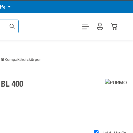
lfe
Warenkor
ofil Kompaktheizkörper
 BL 400