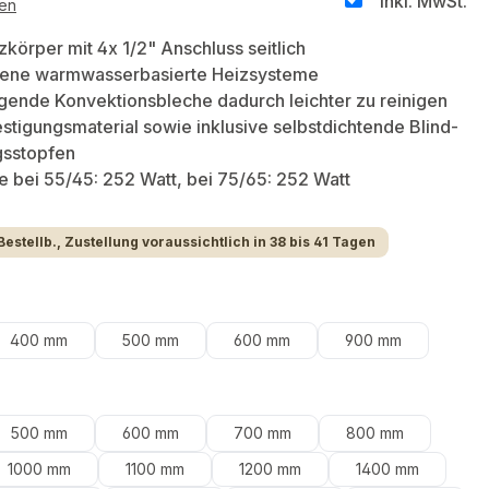
inkl. MwSt.
ten
zkörper mit 4x 1/2" Anschluss seitlich
sene warmwasserbasierte Heizsysteme
gende Konvektionsbleche dadurch leichter zu reinigen
estigungsmaterial sowie inklusive selbstdichtende Blind-
gsstopfen
bei 55/45: 252 Watt, bei 75/65: 252 Watt
Bestellb., Zustellung voraussichtlich in 38 bis 41 Tagen
len
400 mm
500 mm
600 mm
900 mm
hlen
500 mm
600 mm
700 mm
800 mm
1000 mm
1100 mm
1200 mm
1400 mm