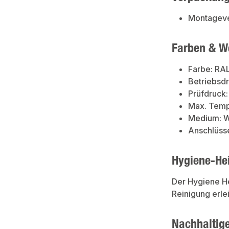
Montageve
Farben & W
Farbe: RA
Betriebsdr
Prüfdruck:
Max. Temp
Medium: 
Anschlüsse
Hygiene-He
Der Hygiene He
Reinigung erle
Nachhaltig