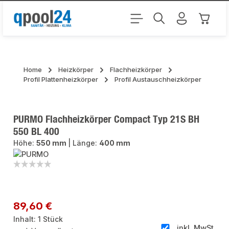
Zum Hauptinhalt springen
Warenk
Home
Heizkörper
Flachheizkörper
Profil Plattenheizkörper
Profil Austauschheizkörper
PURMO Flachheizkörper Compact Typ 21S BH
550 BL 400
Höhe:
550 mm
|
Länge:
400 mm
Bildergalerie überspringen
Regulärer Preis:
89,60 €
Inhalt:
1 Stück
inkl. MwSt.