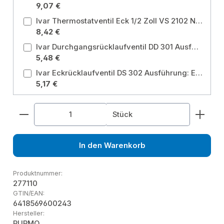
9,07 €
Ivar Thermostatventil Eck 1/2 Zoll VS 2102 N Ausführung: Eckform
8,42 €
Ivar Durchgangsrücklaufventil DD 301 Ausführung: Durchgangsrücklaufventil
5,48 €
Ivar Eckrücklaufventil DS 302 Ausführung: Eckrücklaufventil
5,17 €
Produkt Anzahl: Gib den gewünschten Wert ein od
Stück
In den Warenkorb
Produktnummer:
277110
GTIN/EAN:
6418569600243
Hersteller:
PURMO