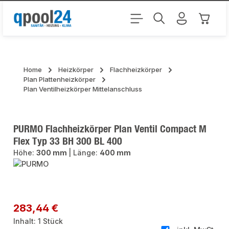
Zum Hauptinhalt springen
Warenk
Home
Heizkörper
Flachheizkörper
Plan Plattenheizkörper
Plan Ventilheizkörper Mittelanschluss
PURMO Flachheizkörper Plan Ventil Compact M
Flex Typ 33 BH 300 BL 400
Höhe:
300 mm
|
Länge:
400 mm
Bildergalerie überspringen
Regulärer Preis:
283,44 €
Inhalt:
1 Stück