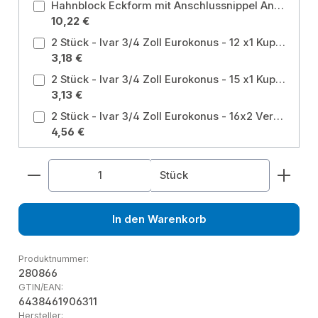
Hahnblock Eckform mit Anschlussnippel Anschluss: Anschlussnipel 3/4-1/2 Zoll / Form: Eck
10,22 €
2 Stück - Ivar 3/4 Zoll Eurokonus - 12 x1 Kupfer- und Weichstahlrohr Größe: EUROKONUS 12 x 1 mm
3,18 €
2 Stück - Ivar 3/4 Zoll Eurokonus - 15 x1 Kupfer- und Weichstahlrohr Größe: EUROKONUS 15 x 1 mm
3,13 €
2 Stück - Ivar 3/4 Zoll Eurokonus - 16x2 Verschraubung für MSV- und PEx-Rohr Größe: EUROKONUS 16 x 2 mm
4,56 €
Produkt Anzahl: Gib den gewünschten Wert ein od
Stück
In den Warenkorb
Produktnummer:
280866
GTIN/EAN:
6438461906311
Hersteller: