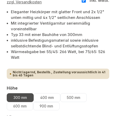
inkl. MwSt.
zzgl. Versandkosten
Eleganter Heizkörper mit glatter Front und 2x 1/2"
unten mittig und 4x 1/2" seitlichen Anschlüssen
Mit integrierter Ventilgarnitur serienmäßig
voreinstellbar
Typ 33 mit einer Bauhöhe von 300mm
inklusive Befestigungsmaterial sowie inklusive
selbstdichtende Blind- und Entlüftungsstopfen
Wärmeabgabe bei 55/45: 266 Watt, bei 75/65: 526
Watt
Nicht lagernd, Bestellb., Zustellung voraussichtlich in 41
bis 45 Tagen
auswählen
Höhe
300 mm
400 mm
500 mm
600 mm
900 mm