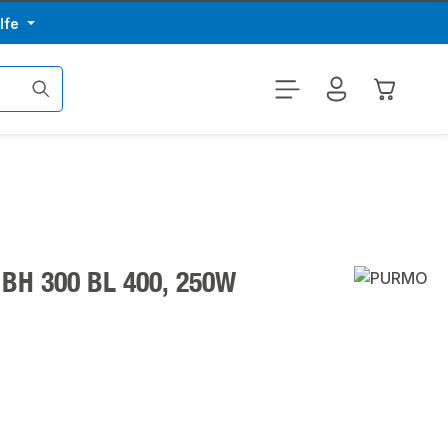
lfe
Warenkor
 BH 300 BL 400, 250W