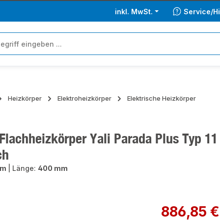
inkl. MwSt.
Service/Hi
Heizkörper
Elektroheizkörper
Elektrische Heizkörper
lachheizkörper Yali Parada Plus Typ 11
ch
mm
|
Länge:
400 mm
ie überspringen
Regulärer Preis:
886,85 €