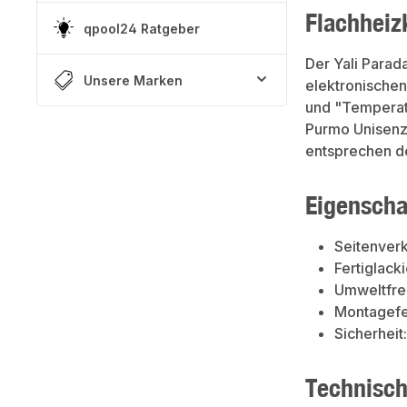
Flachheiz
qpool24 Ratgeber
Der Yali Parada
Unsere Marken
elektronischen
und "Temperatu
Purmo Unisenz
entsprechen d
Eigenscha
Seitenver
Fertiglac
Umweltfreu
Montagefe
Sicherheit
Technisch