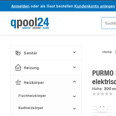
Anmelden
oder als Gast bestellen
Kundenkonto anlegen
um Hauptinhalt springen
Zur Suche springen
Home
Sanitär
Heizung
PURMO F
elektris
Heizkörper
Höhe:
300 
Flachheizkörper
Badheizkörper
Bildergaler