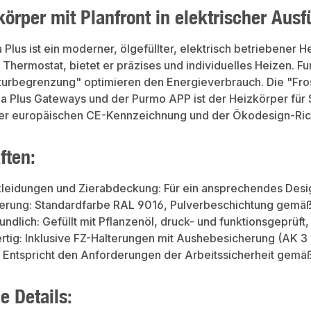
körper mit Planfront in elektrischer Aus
 Plus ist ein moderner, ölgefüllter, elektrisch betriebener 
 Thermostat, bietet er präzises und individuelles Heizen. 
rbegrenzung" optimieren den Energieverbrauch. Die "Frost
a Plus Gateways und der Purmo APP ist der Heizkörper für
er europäischen CE-Kennzeichnung und der Ökodesign-Rich
ften:
kleidungen und Zierabdeckung: Für ein ansprechendes Desi
kierung: Standardfarbe RAL 9016, Pulverbeschichtung gemä
ndlich: Gefüllt mit Pflanzenöl, druck- und funktionsgeprüft,
rtig: Inklusive FZ-Halterungen mit Aushebesicherung (AK 
: Entspricht den Anforderungen der Arbeitssicherheit gemäß
e Details: