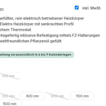
inkl. MwSt.
ten
efüllter, rein elektrisch betriebener Heizkörper
lektro Heizkörper mit senkrechten Profil
ischem Thermostat
tagefertig inklusive Befestigung mittels FZ-Halterungen
eltfreundlichen Pflanzenöl gefüllt
ellung voraussichtlich in 6 bis 9 Kalendertagen
len
500 mm
(Diese Option ist zurzeit nicht verfügbar.)
hlen
550 mm
800 mm
1050 mm
1100 mm
(Diese Option ist zurzeit nicht verfügbar.)
(Diese Option ist zurzeit nicht verf
1500 mm