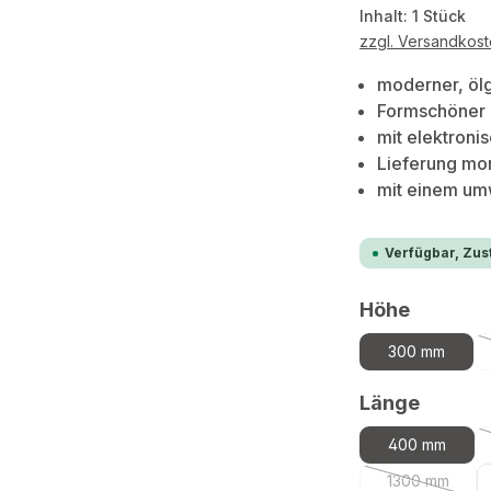
Inhalt:
1 Stück
zzgl. Versandkos
moderner, ölg
Formschöner E
mit elektron
Lieferung mon
mit einem umw
Verfügbar, Zust
auswäh
Höhe
300 mm
auswä
Länge
400 mm
1300 mm