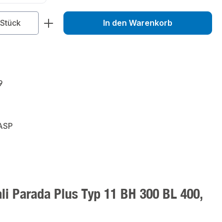
n ist zurzeit nicht verfügbar.)
zahl: Gib den gewünschten Wert ein od
Stück
In den Warenkorb
9
ASP
i Parada Plus Typ 11 BH 300 BL 400,