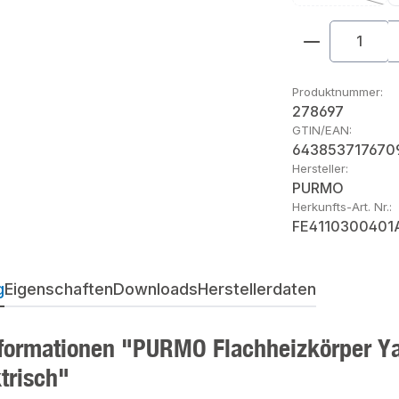
(Diese Optio
Produkt An
Produktnummer:
278697
GTIN/EAN:
643853717670
Hersteller:
PURMO
Herkunfts-Art. Nr.:
FE4110300401
g
Eigenschaften
Downloads
Herstellerdaten
formationen "PURMO Flachheizkörper Yal
trisch"