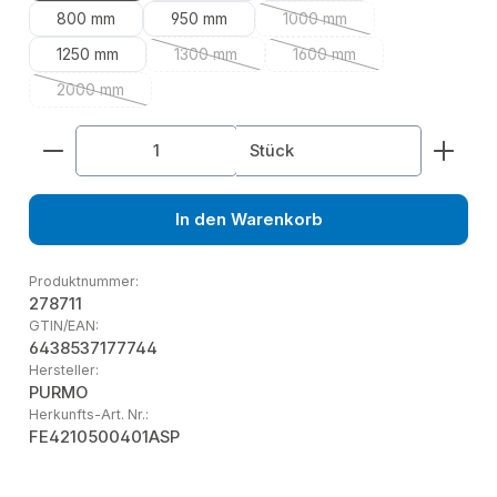
800 mm
950 mm
1000 mm
(Diese Option ist zurzeit nic
1250 mm
1300 mm
1600 mm
(Diese Option ist zurzeit nicht verfügbar.)
(Diese Option ist zurzeit n
2000 mm
(Diese Option ist zurzeit nicht verfügbar.)
Produkt Anzahl: Gib den gewünschten Wert ein od
Stück
In den Warenkorb
Produktnummer:
278711
GTIN/EAN:
6438537177744
Hersteller:
PURMO
Herkunfts-Art. Nr.:
FE4210500401ASP