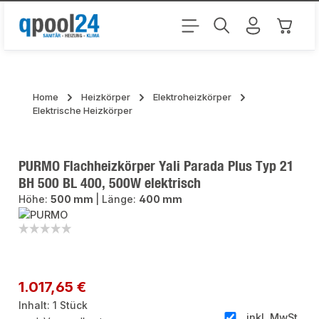
Zum Hauptinhalt springen
Warenk
Home
Heizkörper
Elektroheizkörper
Elektrische Heizkörper
PURMO Flachheizkörper Yali Parada Plus Typ 21
BH 500 BL 400, 500W elektrisch
Höhe:
500 mm
|
Länge:
400 mm
Bildergalerie überspringen
Regulärer Preis:
1.017,65 €
Inhalt:
1 Stück
inkl. MwSt.