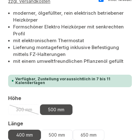
zzgl. Versandkosten
moderner, ölgefüllter, rein elektrisch betriebener
Heizkörper
Formschöner Elektro Heizkörper mit senkrechten
Profil
mit elektronischem Thermostat
Lieferung montagefertig inklusive Befestigung
mittels FZ-Halterungen
mit einem umweltfreundlichen Pflanzenöl gefüllt
Verfügbar, Zustellung voraussichtlich in 7 bis 11
Kalendertagen
auswählen
Höhe
300 mm
500 mm
(Diese Option ist zurzeit nicht verfügbar.)
auswählen
Länge
400 mm
500 mm
650 mm