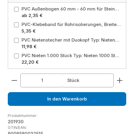
PVC Außenbogen 60 mm - 60 mm für Steinwolle Isolierung Größe: 60 mm
ab 2,35 €
PVC-Klebeband für Rohrisolierungen, Breite 30mm, Länge 10m, hellgrau
5,35 €
PVC Nietenstecher mit Duokopf Typ: Nietenstecher
11,98 €
PVC Nieten 1.000 Stück Typ: Nieten 1000 Stk aus PVC
22,20 €
Produkt Anzahl: Gib den gewünschten Wert ein od
Stück
In den Warenkorb
Produktnummer:
201930
GTIN/EAN:
9009590032515