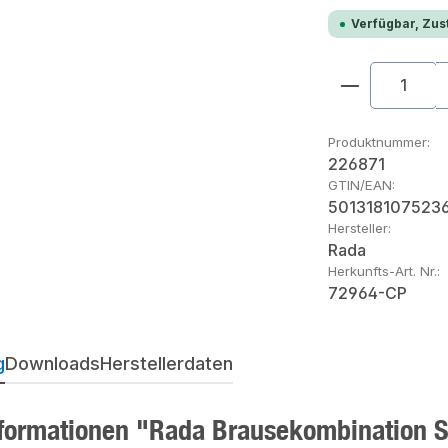
Verfügbar, Zust
Produkt An
Produktnummer:
226871
GTIN/EAN:
501318107523
Hersteller:
Rada
Herkunfts-Art. Nr.:
72964-CP
g
Downloads
Herstellerdaten
formationen "Rada Brausekombination S