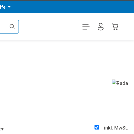
lfe
Warenkor
inkl. MwSt.
ten