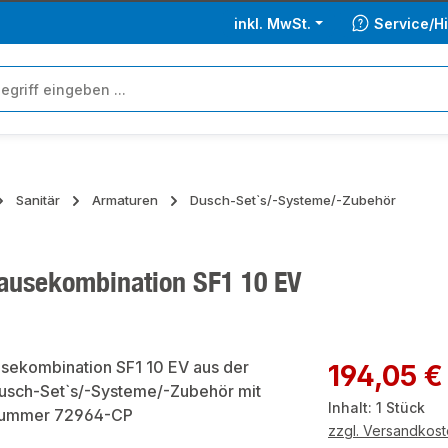
inkl. MwSt.
Service/Hi
Sanitär
Armaturen
Dusch-Set`s/-Systeme/-Zubehör
ausekombination SF1 10 EV
ie überspringen
Regulärer Preis:
194,05 €
Inhalt:
1 Stück
zzgl. Versandkos