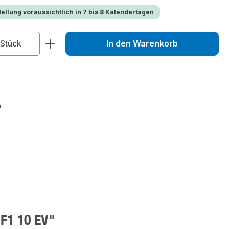
ellung voraussichtlich in 7 bis 8 Kalendertagen
zahl: Gib den gewünschten Wert ein od
Stück
In den Warenkorb
6
F1 10 EV"