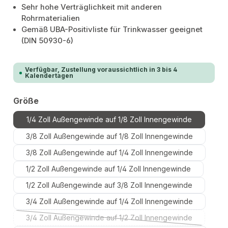
Sehr hohe Verträglichkeit mit anderen
Rohrmaterialien
Gemäß UBA-Positivliste für Trinkwasser geeignet
(DIN 50930-6)
Verfügbar, Zustellung voraussichtlich in 3 bis 4
Kalendertagen
auswählen
Größe
1/4 Zoll Außengewinde auf 1/8 Zoll Innengewinde
3/8 Zoll Außengewinde auf 1/8 Zoll Innengewinde
3/8 Zoll Außengewinde auf 1/4 Zoll Innengewinde
1/2 Zoll Außengewinde auf 1/4 Zoll Innengewinde
1/2 Zoll Außengewinde auf 3/8 Zoll Innengewinde
3/4 Zoll Außengewinde auf 1/4 Zoll Innengewinde
3/4 Zoll Außengewinde auf 1/2 Zoll Innengewinde
(Diese Option ist zurzeit nicht verfügbar