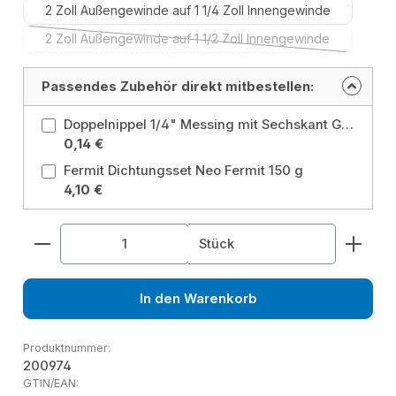
2 Zoll Außengewinde auf 1 1/4 Zoll Innengewinde
2 Zoll Außengewinde auf 1 1/2 Zoll Innengewinde
(Diese Option ist zurzeit nicht verfügbar
Passendes Zubehör direkt mitbestellen:
Doppelnippel 1/4" Messing mit Sechskant Größe: 1/4 Zoll
0,14 €
Fermit Dichtungsset Neo Fermit 150 g
4,10 €
Produkt Anzahl: Gib den gewünschten Wert ein od
Stück
In den Warenkorb
Produktnummer:
200974
GTIN/EAN: