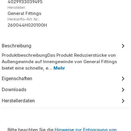
4029933039495
Hersteller:
General Fittings
Herkunfts-Art. Nr.:
260044H020100H
Beschreibung
ProduktbeschreibungDas Produkt Reduzierstücke von
Außengewinde auf Innengewinde von General Fittings
bietet eine schnelle, e…
Mehr
Eigenschaften
Downloads
Herstellerdaten
Bitte beachten Sie die
Hinweise zur Entsorgung von