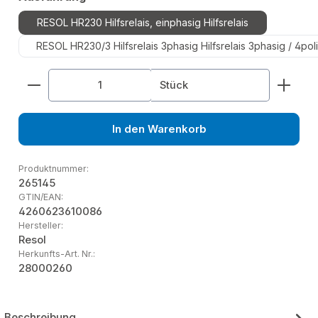
RESOL HR230 Hilfsrelais, einphasig Hilfsrelais
RESOL HR230/3 Hilfsrelais 3phasig Hilfsrelais 3phasig / 4pol
Produkt Anzahl: Gib den gewünschten Wert ein od
Stück
In den Warenkorb
Produktnummer:
265145
GTIN/EAN:
4260623610086
Hersteller:
Resol
Herkunfts-Art. Nr.:
28000260
Beschreibung