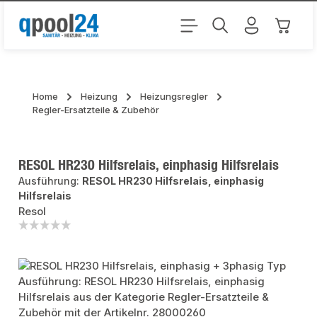
Zum Hauptinhalt springen
Warenk
Home
Heizung
Heizungsregler
Regler-Ersatzteile & Zubehör
RESOL HR230 Hilfsrelais, einphasig Hilfsrelais
Ausführung:
RESOL HR230 Hilfsrelais, einphasig
Hilfsrelais
Resol
Bildergalerie überspringen