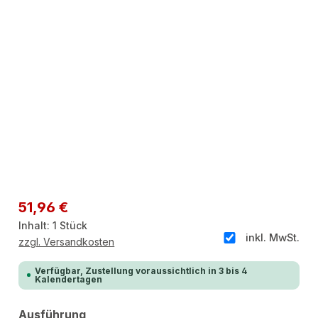
Regulärer Preis:
51,96 €
Inhalt:
1 Stück
inkl. MwSt.
zzgl. Versandkosten
Verfügbar, Zustellung voraussichtlich in 3 bis 4
Kalendertagen
auswählen
Ausführung