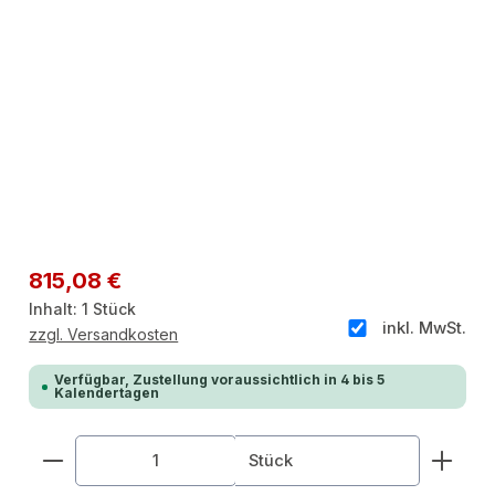
Regulärer Preis:
815,08 €
Inhalt:
1 Stück
inkl. MwSt.
zzgl. Versandkosten
Verfügbar, Zustellung voraussichtlich in 4 bis 5
Kalendertagen
Produkt Anzahl: Gib den gewünschten Wert ein od
Stück