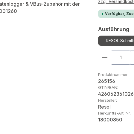
zzgl. Versandkos
Verfügbar, Zust
a
Ausführung
RESOL Schnitt
Produkt An
Produktnummer:
265156
GTIN/EAN:
426062361026
Hersteller:
Resol
Herkunfts-Art. Nr.:
18000850