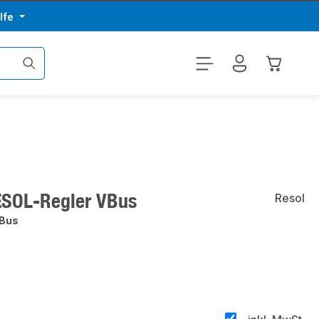
lfe
Warenkor
ESOL-Regler VBus
Resol
VBus