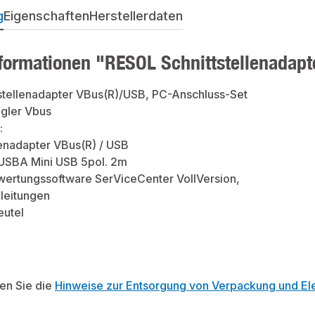
g
Eigenschaften
Herstellerdaten
formationen "RESOL Schnittstellenadap
stellenadapter VBus(R)/USB, PC-Anschluss-Set
gler Vbus
:
llenadapter VBus(R) / USB
 USBA Mini USB 5pol. 2m
wertungssoftware SerViceCenter VollVersion,
leitungen
eutel
ten Sie die
Hinweise zur Entsorgung von Verpackung und Ele