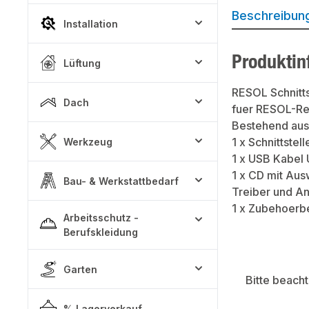
Beschreibun
Installation
Produktin
Lüftung
RESOL Schnitt
Dach
fuer RESOL-Re
Bestehend aus
1 x Schnittste
Werkzeug
1 x USB Kabel
1 x CD mit Aus
Bau- & Werkstattbedarf
Treiber und An
1 x Zubehoerb
Arbeitsschutz -
Berufskleidung
Garten
Bitte beach
% Lagerverkauf