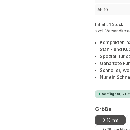
Ab
10
Inhalt:
1 Stück
zzgl. Versandkos
Kompakter, h
Stahl- und Ku
Speziell für 
Gehärtete Füh
Schneller, w
Nur ein Schn
Verfügbar, Zust
auswä
Größe
3-16 mm
3-28 mm Mini 