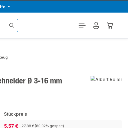
lfe
Warenkor
kzeug
schneider Ø 3-16 mm
Stückpreis
5,57 €
27,88 €
(80.02% gespart)