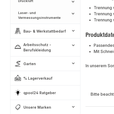
Druckluft
Trennung 
Laser- und
Trennung 
Vermessungsinstrumente
Trennung 
Bau- & Werkstattbedarf
Produktdat
Arbeitsschutz -
Passendes
Berufskleidung
Mit Schne
Garten
In unserem So
% Lagerverkauf
qpool24 Ratgeber
Bitte beach
Unsere Marken