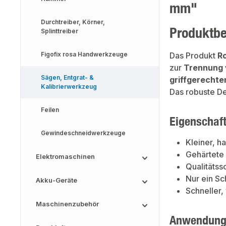
mm"
Durchtreiber, Körner,
Produktb
Splinttreiber
Figofix rosa Handwerkzeuge
Das Produkt
R
zur
Trennung 
Sägen, Entgrat- &
griffgerechte
Kalibrierwerkzeug
Das robuste De
Feilen
Eigenschaf
Gewindeschneidwerkzeuge
Kleiner, h
Gehärtete 
Elektromaschinen
Qualitätss
Nur ein S
Akku-Geräte
Schneller
Maschinenzubehör
Anwendung