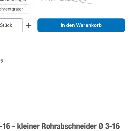
(Diese Option ist zurzeit nicht verfügba
ohrentgrater
zahl: Gib den gewünschten Wert ein od
Stück
In den Warenkorb
55
16 - kleiner Rohrabschneider Ø 3-16