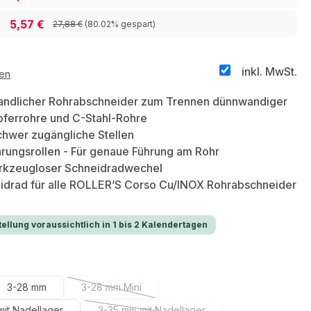
5,57 €
27,88 €
(80.02% gespart)
inkl. MwSt.
ten
andlicher Rohrabschneider zum Trennen dünnwandiger
pferrohre und C-Stahl-Rohre
schwer zugängliche Stellen
rungsrollen - Für genaue Führung am Rohr
erkzeugloser Schneidradwechel
eidrad für alle ROLLER’S Corso Cu/INOX Rohrabschneider
ellung voraussichtlich in 1 bis 2 Kalendertagen
hlen
3-28 mm
3-28 mm Mini
(Diese Option ist zurzeit nicht verfügbar.)
mit Nadellager
3-35 mm mit Nadellager