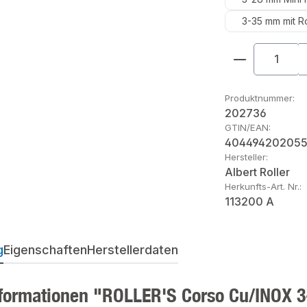
3-35 mm mit R
Produkt An
Produktnummer:
202736
GTIN/EAN:
40449420205
Hersteller:
Albert Roller
Herkunfts-Art. Nr.:
113200 A
g
Eigenschaften
Herstellerdaten
formationen "ROLLER'S Corso Cu/INOX 3-