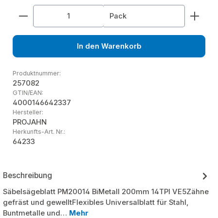
Produkt Anzahl: Gib den gewünschten Wert ein od
Pack
In den Warenkorb
Produktnummer:
257082
GTIN/EAN:
4000146642337
Hersteller:
PROJAHN
Herkunfts-Art. Nr.:
64233
Beschreibung
Säbelsägeblatt PM20014 BiMetall 200mm 14TPI VE5Zähne
gefräst und gewelltFlexibles Universalblatt für Stahl,
Buntmetalle und…
Mehr