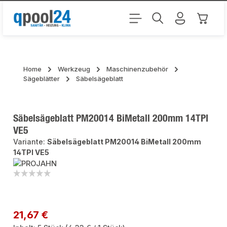
Zum Hauptinhalt springen
Warenk
Home
Werkzeug
Maschinenzubehör
Sägeblätter
Säbelsägeblatt
Säbelsägeblatt PM20014 BiMetall 200mm 14TPI
VE5
Variante:
Säbelsägeblatt PM20014 BiMetall 200mm
14TPI VE5
Bildergalerie überspringen
Regulärer Preis:
21,67 €