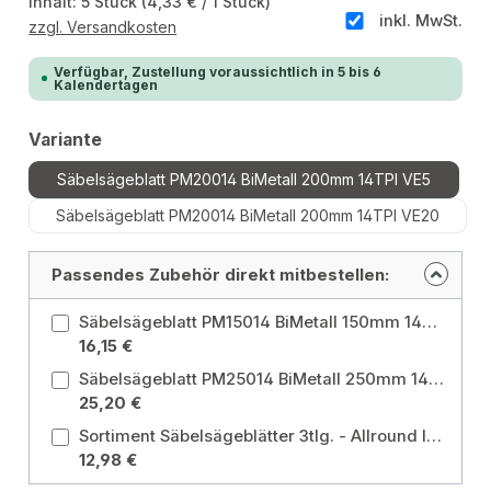
Inhalt:
5 Stück
(4,33 € / 1 Stück)
inkl. MwSt.
zzgl. Versandkosten
Verfügbar, Zustellung voraussichtlich in 5 bis 6
Kalendertagen
auswählen
Variante
Säbelsägeblatt PM20014 BiMetall 200mm 14TPI VE5
Säbelsägeblatt PM20014 BiMetall 200mm 14TPI VE20
Passendes Zubehör direkt mitbestellen:
Säbelsägeblatt PM15014 BiMetall 150mm 14TPI VE5 Variante: Säbelsägeblatt PM15014 BiMetall 150mm 14TPI VE5
16,15 €
Säbelsägeblatt PM25014 BiMetall 250mm 14TPI VE5 Variante: Säbelsägeblatt PM25014 BiMetall 250mm 14TPI VE5
25,20 €
Sortiment Säbelsägeblätter 3tlg. - Allround Inhalt je 1 Stück: 64111, 64253, 64232
12,98 €