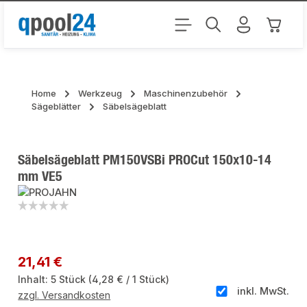
Zum Hauptinhalt springen
Warenk
Home
Werkzeug
Maschinenzubehör
Sägeblätter
Säbelsägeblatt
Säbelsägeblatt PM150VSBi PROCut 150x10-14
mm VE5
Bildergalerie überspringen
Regulärer Preis:
21,41 €
Inhalt:
5 Stück
(4,28 € / 1 Stück)
inkl. MwSt.
zzgl. Versandkosten