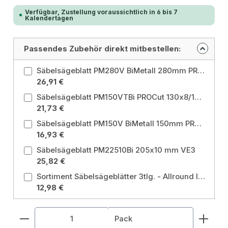
Verfügbar, Zustellung voraussichtlich in 6 bis 7
Kalendertagen
Passendes Zubehör direkt mitbestellen:
Säbelsägeblatt PM280V BiMetall 280mm PROCut VE5
26,91 €
Säbelsägeblatt PM150VTBi PROCut 130x8/10 mm VE5
21,73 €
Säbelsägeblatt PM150V BiMetall 150mm PROCut VE5 Holz/Metall Variante: Säbelsägeblatt PM150V BiMetall 150mm PROCut VE5
16,93 €
Säbelsägeblatt PM22510Bi 205x10 mm VE3
25,82 €
Sortiment Säbelsägeblätter 3tlg. - Allround Inhalt je 1 Stück: 64111, 64253, 64232
12,98 €
Produkt Anzahl: Gib den gewünschten Wert ein od
Pack