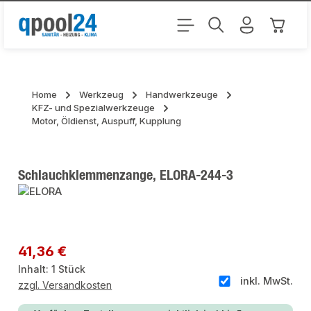
Zum Hauptinhalt springen
Warenk
Home
Werkzeug
Handwerkzeuge
KFZ- und Spezialwerkzeuge
Motor, Öldienst, Auspuff, Kupplung
Schlauchklemmenzange, ELORA-244-3
Bildergalerie überspringen
Regulärer Preis:
41,36 €
Inhalt:
1 Stück
inkl. MwSt.
zzgl. Versandkosten