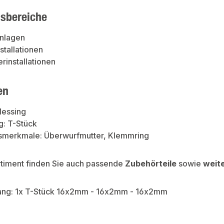
sbereiche
nlagen
stallationen
rinstallationen
en
Messing
g: T-Stück
tsmerkmale: Überwurfmutter, Klemmring
rtiment finden Sie auch passende
Zubehörteile
sowie
weit
ang: 1x T-Stück 16x2mm - 16x2mm - 16x2mm