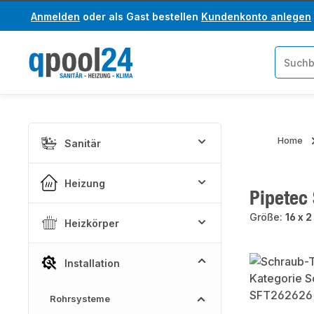
Anmelden
oder als Gast bestellen
Kundenkonto anlegen
um Hauptinhalt springen
Zur Suche springen
Home
Sanitär
Heizung
Pipetec 
Größe:
16 x 
Heizkörper
Bildergaler
Installation
Rohrsysteme