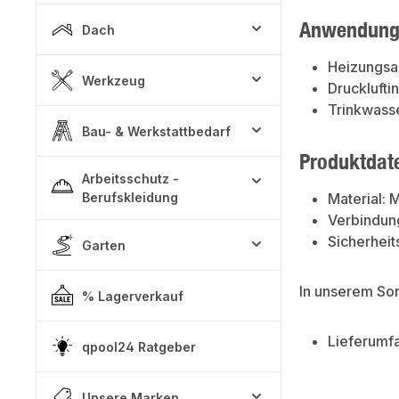
Anwendung
Dach
Heizungsa
Werkzeug
Druckluftin
Trinkwasse
Bau- & Werkstattbedarf
Produktdat
Arbeitsschutz -
Berufskleidung
Material: 
Verbindun
Sicherhei
Garten
In unserem So
% Lagerverkauf
Lieferumf
qpool24 Ratgeber
Unsere Marken