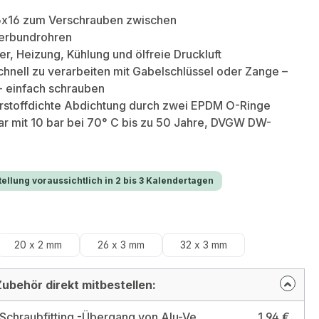
6x16 zum Verschrauben zwischen
erbundrohren
er, Heizung, Kühlung und ölfreie Druckluft
chnell zu verarbeiten mit Gabelschlüssel oder Zange –
- einfach schrauben
erstoffdichte Abdichtung durch zwei EPDM O-Ringe
r mit 10 bar bei 70° C bis zu 50 Jahre, DVGW DW-
ellung voraussichtlich in 2 bis 3 Kalendertagen
hlen
20 x 2 mm
26 x 3 mm
32 x 3 mm
ubehör direkt mitbestellen:
Pipetec Schraubfitting -Übergang von Alu-Verbundrohr 16x2mm auf 1/2" Außengewinde Größe: 16 x 2 mm - 1/2 Zoll
1,94 €