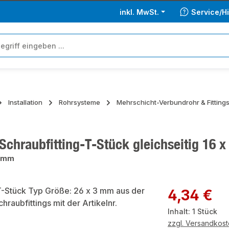
inkl. MwSt.
Service/Hi
Installation
Rohrsysteme
Mehrschicht-Verbundrohr & Fitting
Schraubfitting-T-Stück gleichseitig 16 
2 mm
ie überspringen
Regulärer Preis:
4,34 €
Inhalt:
1 Stück
zzgl. Versandkos