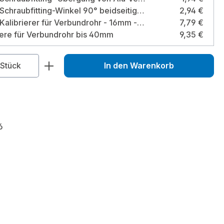
Pipetec Schraubfitting-Winkel 90° beidseitig Alu-Verbundrohr 16 x 2 mm Größe: 90° 16 x 2 mm
2,94 €
Pipetec Kalibrierer für Verbundrohr - 16mm - 20mm - 26mm Größe: 16 mm - 20 mm - 26 mm
7,79 €
ere für Verbundrohr bis 40mm
9,35 €
zahl: Gib den gewünschten Wert ein od
Stück
In den Warenkorb
6