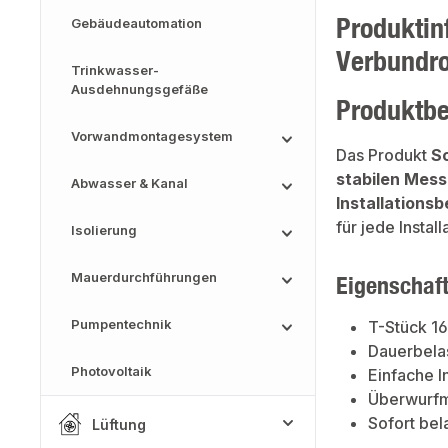
Produktin
Gebäudeautomation
Verbundr
Trinkwasser-
Ausdehnungsgefäße
Produktb
Vorwandmontagesystem
Das Produkt
S
stabilen Mes
Abwasser & Kanal
Installations
für jede Install
Isolierung
Mauerdurchführungen
Eigenschaf
Pumpentechnik
T-Stück 1
Dauerbelas
Photovoltaik
Einfache I
Überwurfm
Sofort bel
Lüftung