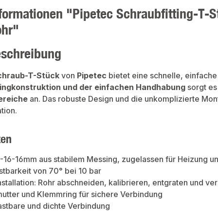
formationen "Pipetec Schraubfitting-T-S
ohr"
eschreibung
chraub-T-Stück
von
Pipetec
bietet eine schnelle, einfach
singkonstruktion und der einfachen Handhabung
sorgt es
bereiche
an. Das robuste Design und die unkomplizierte Mon
ation.
ten
6-16-16mm aus stabilem Messing, zugelassen für Heizung u
tbarkeit von 70° bei 10 bar
nstallation: Rohr abschneiden, kalibrieren, entgraten und v
utter und Klemmring für sichere Verbindung
astbare und dichte Verbindung