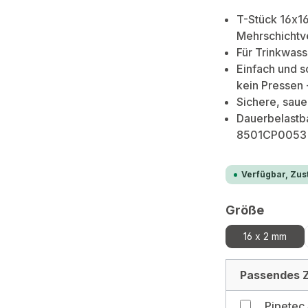
T-Stück 16x1
Mehrschichtv
Für Trinkwass
Einfach und s
kein Pressen 
Sichere, sau
Dauerbelastba
8501CP0053
Verfügbar, Zust
auswä
Größe
16 x 2 mm
Passendes Z