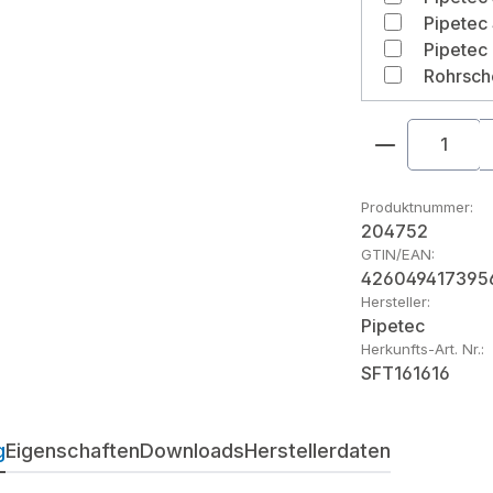
Rohrsch
Produkt An
Produktnummer:
204752
GTIN/EAN:
426049417395
Hersteller:
Pipetec
Herkunfts-Art. Nr.:
SFT161616
g
Eigenschaften
Downloads
Herstellerdaten