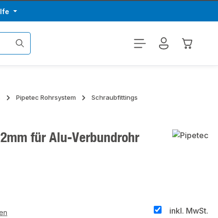
lfe
Warenkor
s
Pipetec Rohrsystem
Schraubfittings
x 2mm für Alu-Verbundrohr
inkl. MwSt.
ten