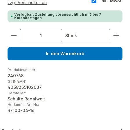
inkl. MwSt.
zzgl. Versandkosten
Verfügbar, Zustellung voraussichtlich in 6 bis 7
Kalendertagen
Produkt Anzahl: Gib den gewünschten Wert ein od
Stück
In den Warenkorb
Produktnummer:
240768
GTIN/EAN:
4058255102037
Hersteller:
Schulte Regalwelt
Herkunfts-Art. Nr.:
R7100-04-16