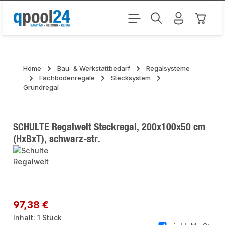
Zum Hauptinhalt springen
Warenk
Home
Bau- & Werkstattbedarf
Regalsysteme
Fachbodenregale
Stecksystem
Grundregal
SCHULTE Regalwelt Steckregal, 200x100x50 cm
(HxBxT), schwarz-str.
Bildergalerie überspringen
Regulärer Preis:
97,38 €
Inhalt:
1 Stück