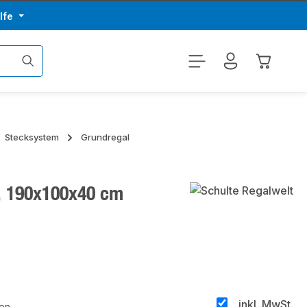
lfe
Warenkor
Stecksystem
Grundregal
, 190x100x40 cm
inkl. MwSt.
ten