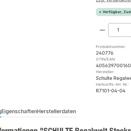
Verfügbar, Zust
Produkt An
Produktnummer:
240776
GTIN/EAN:
405639700160
Hersteller:
Schulte Regalwe
Herkunfts-Art. Nr.:
R7101-04-04
g
Eigenschaften
Herstellerdaten
formationen "SCHULTE Regalwelt Steckr