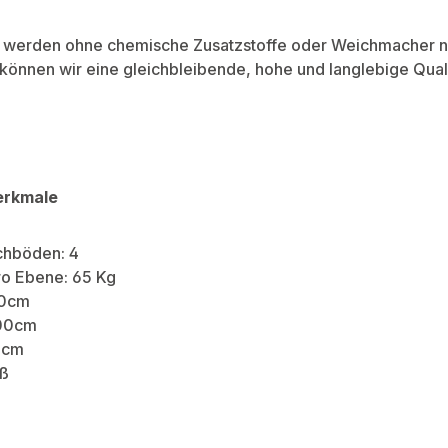
 werden ohne chemische Zusatzstoffe oder Weichmacher nac
 können wir eine gleichbleibende, hohe und langlebige Quali
erkmale
chböden: 4
ro Ebene: 65 Kg
90cm
100cm
0cm
iß