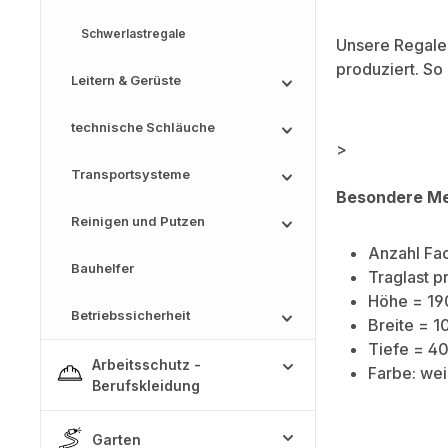
Schwerlastregale
Unsere Regale
produziert. So
Leitern & Gerüste
technische Schläuche
>
Transportsysteme
Besondere M
Reinigen und Putzen
Anzahl Fa
Bauhelfer
Traglast p
Höhe = 1
Betriebssicherheit
Breite = 
Tiefe = 4
Arbeitsschutz -
Farbe: we
Berufskleidung
Garten