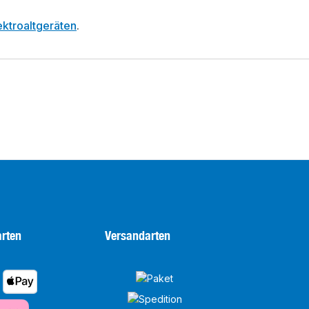
ktroaltgeräten
.
rten
Versandarten