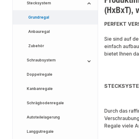
Stecksystem
(HxBxT), 
Grundregal
PERFEKT VE
Anbauregal
Sie sind auf d
einfach aufbau
Zubehör
bietet Ihnen da
Schraubsystem
Doppelregale
STECKSYSTE
Kanbanregale
Schrägbodenregale
Durch das raff
Autoteilelagerung
Verschraubung 
Regale viele A
Langgutregale