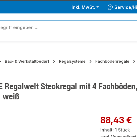
inkl. MwSt.
Service/Hi
Bau- & Werkstattbedarf
Regalsysteme
Fachbodenregale
 Regalwelt Steckregal mit 4 Fachböden
, weiß
ie überspringen
Regulärer Preis:
88,43 €
Inhalt:
1 Stück
zzgl. Versandkos