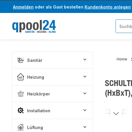
Anmelden
oder als Gast bestellen
Kundenkonto anlegen
um Hauptinhalt springen
Zur Suche springen
Home
Sanitär
Heizung
SCHULTE
(HxBxT)
Heizkörper
Installation
Bildergaler
Lüftung