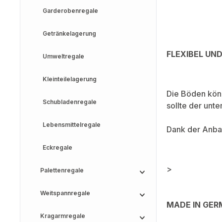
Garderobenregale
Getränkelagerung
FLEXIBEL UN
Umweltregale
Kleinteilelagerung
Die Böden könn
Schubladenregale
sollte der un
Lebensmittelregale
Dank der Anbau
Eckregale
>
Palettenregale
Weitspannregale
MADE IN GE
Kragarmregale