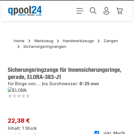
Zum Hauptinhalt springen
Warenk
Home
Werkzeug
Handwerkzeuge
Zangen
Sicherungsringzangen
Sicherungsringzange für Innensicherungsringe,
gerade, ELORA-383-J1
für Ringe von ... bis Durchmesser:
8-25 mm
Bildergalerie überspringen
Regulärer Preis:
22,38 €
Inhalt:
1 Stück
inkl. MwSt.