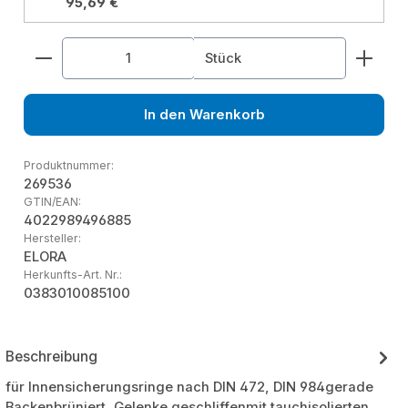
95,69 €
Produkt Anzahl: Gib den gewünschten Wert ein od
Stück
In den Warenkorb
Produktnummer:
269536
GTIN/EAN:
4022989496885
Hersteller:
ELORA
Herkunfts-Art. Nr.:
0383010085100
Beschreibung
für Innensicherungsringe nach DIN 472, DIN 984gerade
Backenbrüniert, Gelenke geschliffenmit tauchisolierten