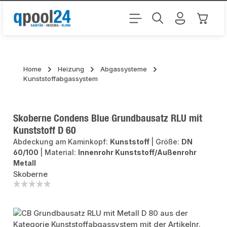
Zum Hauptinhalt springen
Warenk
Home
Heizung
Abgassysteme
Kunststoffabgassystem
Skoberne Condens Blue Grundbausatz RLU mit
Kunststoff D 60
Abdeckung am Kaminkopf:
Kunststoff
|
Größe:
DN
60/100
|
Material:
Innenrohr Kunststoff/Außenrohr
Metall
Skoberne
Bildergalerie überspringen