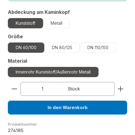
auswählen
Abdeckung am Kaminkopf
Kunststoff
Metall
auswählen
Größe
DN 60/100
DN 80/125
DN 110/150
auswählen
Material
Innenrohr Kunststoff/Außenrohr Metall
Produkt Anzahl: Gib den gewünschten Wert ein od
Stück
In den Warenkorb
Produktnummer:
274185