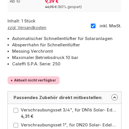
9,39 €
Ab
10
46,95 €
(80% gespart)
Inhalt:
1 Stück
inkl. MwSt.
zzgl. Versandkosten
Automatischer Schnellentlüfter für Solaranlagen
Absperrhahn für Schnellentlüfter
Messing Verchromt
Maximaler Betriebsdruck 10 bar
Caleffi S.P.A. Serie: 250
Aktuell nicht verfügbar
Passendes Zubehör direkt mitbestellen:
Verschraubungsset 3/4", für DN16 Solar- Edelstahlwellrohr, 2 x 2 x 2 Größe: 3/4" für DN16
4,31 €
Verschraubungsset 1", für DN20 Solar- Edelstahlwellrohr, 2 x 2 x 2 Größe: 1" für DN20