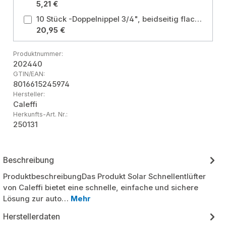
5,21 €
10 Stück -Doppelnippel 3/4", beidseitig flachdichtend, für Solar- Edelstahlwellrohr DN16 Größe: 3/4" für DN16
20,95 €
Produktnummer:
202440
GTIN/EAN:
8016615245974
Hersteller:
Caleffi
Herkunfts-Art. Nr.:
250131
Beschreibung
ProduktbeschreibungDas Produkt Solar Schnellentlüfter
von Caleffi bietet eine schnelle, einfache und sichere
Lösung zur auto…
Mehr
Herstellerdaten