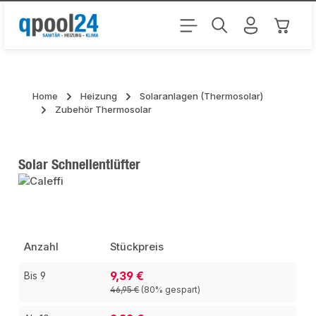
Zum Hauptinhalt springen
Warenk
Home
Heizung
Solaranlagen (Thermosolar)
Zubehör Thermosolar
Solar Schnellentlüfter
Bildergalerie überspringen
Anzahl
Stückpreis
9,39 €
Bis
9
46,95 €
(80% gespart)