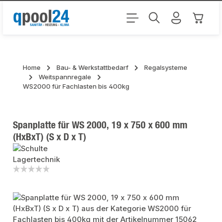
Zum Hauptinhalt springen
Warenk
Home
Bau- & Werkstattbedarf
Regalsysteme
Weitspannregale
WS2000 für Fachlasten bis 400kg
Spanplatte für WS 2000, 19 x 750 x 600 mm
(HxBxT) (S x D x T)
Bildergalerie überspringen