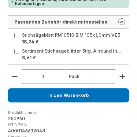
Kalendertagen
Passendes Zubehör direkt mitbestellen:
Stichsägeblatt PM10510 BiM 105x1,0mm VE5
18,24 €
Sortiment Stichsägeblätter 5tlg. Allround Inhalt je 1Stück: 63122, 63101, 63124, 63201, 63202
8,61 €
Produkt Anzahl: Gib den gewünschten Wert ein od
Pack
In den Warenkorb
Produktnummer:
250960
GTIN/EAN:
4000146632048
Hersteller: