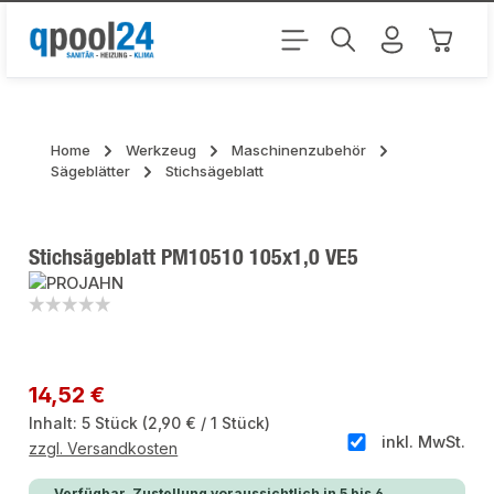
Zum Hauptinhalt springen
Warenk
Home
Werkzeug
Maschinenzubehör
Sägeblätter
Stichsägeblatt
Stichsägeblatt PM10510 105x1,0 VE5
Bildergalerie überspringen
Regulärer Preis:
14,52 €
Inhalt:
5 Stück
(2,90 € / 1 Stück)
inkl. MwSt.
zzgl. Versandkosten
Verfügbar, Zustellung voraussichtlich in 5 bis 6