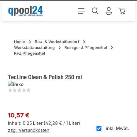
Zum Hauptinhalt springen
Warenk
Home
Bau- & Werkstattbedarf
Werkstattausstattung
Reiniger & Pflegemittel
KFZ Pflegemittel
TecLine Clean & Polish 250 ml
Bildergalerie überspringen
Regulärer Preis:
10,57 €
Inhalt:
0.25 Liter
(42,28 € / 1 Liter)
inkl. MwSt.
zzgl. Versandkosten