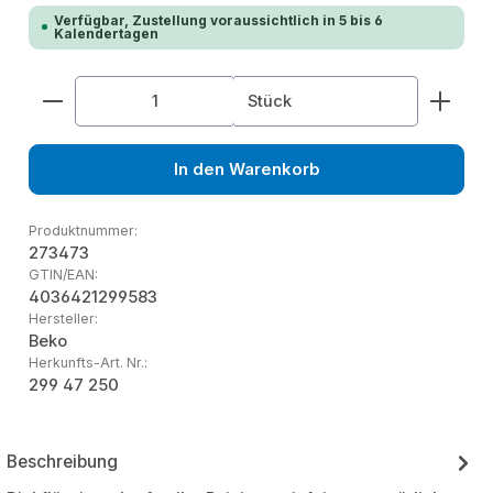
Verfügbar, Zustellung voraussichtlich in 5 bis 6
Kalendertagen
Produkt Anzahl: Gib den gewünschten Wert ein od
Stück
In den Warenkorb
Produktnummer:
273473
GTIN/EAN:
4036421299583
Hersteller:
Beko
Herkunfts-Art. Nr.:
299 47 250
Beschreibung