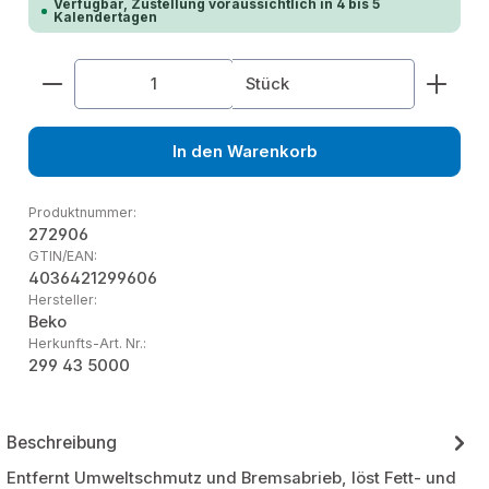
Verfügbar, Zustellung voraussichtlich in 4 bis 5
Kalendertagen
Produkt Anzahl: Gib den gewünschten Wert ein od
Stück
In den Warenkorb
Produktnummer:
272906
GTIN/EAN:
4036421299606
Hersteller:
Beko
Herkunfts-Art. Nr.:
299 43 5000
Beschreibung
Entfernt Umweltschmutz und Bremsabrieb, löst Fett- und