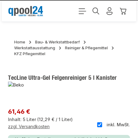
Zum Hauptinhalt springen
Warenk
Home
Bau- & Werkstattbedarf
Werkstattausstattung
Reiniger & Pflegemittel
KFZ Pflegemittel
TecLine Ultra-Gel Felgenreiniger 5 l Kanister
Bildergalerie überspringen
Regulärer Preis:
61,46 €
Inhalt:
5 Liter
(12,29 € / 1 Liter)
inkl. MwSt.
zzgl. Versandkosten