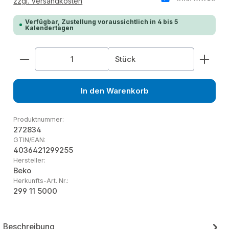
zzgl. Versandkosten
Verfügbar, Zustellung voraussichtlich in 4 bis 5
Kalendertagen
Produkt Anzahl: Gib den gewünschten Wert ein od
Stück
In den Warenkorb
Produktnummer:
272834
GTIN/EAN:
4036421299255
Hersteller:
Beko
Herkunfts-Art. Nr.:
299 11 5000
Beschreibung