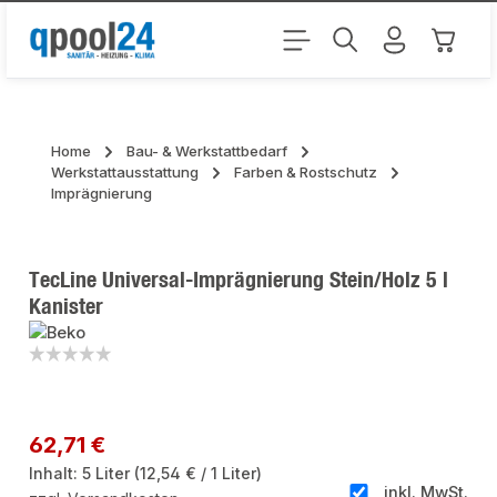
Zum Hauptinhalt springen
Warenk
Home
Bau- & Werkstattbedarf
Werkstattausstattung
Farben & Rostschutz
Imprägnierung
TecLine Universal-Imprägnierung Stein/Holz 5 l
Kanister
Bildergalerie überspringen
Regulärer Preis:
62,71 €
Inhalt:
5 Liter
(12,54 € / 1 Liter)
inkl. MwSt.