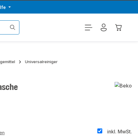
lfe
Warenkor
egemittel
Universalreiniger
lasche
inkl. MwSt.
ten