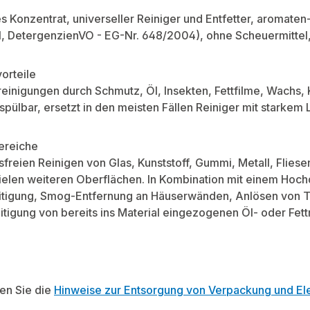
s Konzentrat, universeller Reiniger und Entfetter, aromaten
I, DetergenzienVO - EG-Nr. 648/2004), ohne Scheuermittel
orteile
reinigungen durch Schmutz, Öl, Insekten, Fettfilme, Wachs,
pülbar, ersetzt in den meisten Fällen Reiniger mit starkem 
reiche
freien Reinigen von Glas, Kunststoff, Gummi, Metall, Fliesen
len weiteren Oberflächen. In Kombination mit einem Hochd
itigung, Smog-Entfernung an Häuserwänden, Anlösen von Te
tigung von bereits ins Material eingezogenen Öl- oder Fet
ten Sie die
Hinweise zur Entsorgung von Verpackung und Ele