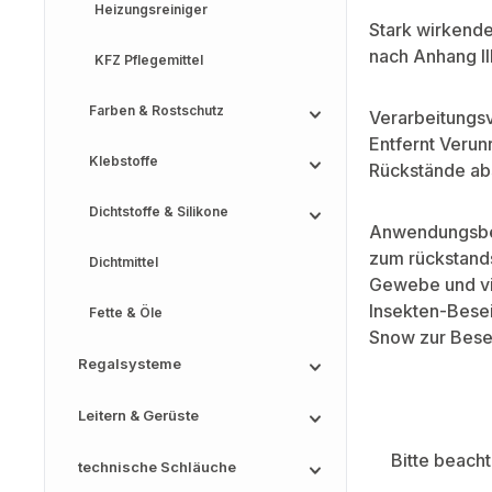
Heizungsreiniger
Stark wirkende
nach Anhang II
KFZ Pflegemittel
Farben & Rostschutz
Verarbeitungsv
Entfernt Verun
Klebstoffe
Rückstände abs
Dichtstoffe & Silikone
Anwendungsbe
zum rückstands
Dichtmittel
Gewebe und vie
Insekten-Bese
Fette & Öle
Snow zur Besei
Regalsysteme
Leitern & Gerüste
Bitte beach
technische Schläuche