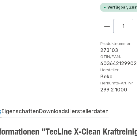
Verfügbar, Zust
Produkt An
Produktnummer:
273103
GTIN/EAN:
403642129902
Hersteller:
Beko
Herkunfts-Art. Nr.:
299 2 1000
g
Eigenschaften
Downloads
Herstellerdaten
formationen "TecLine X-Clean Kraftreinig