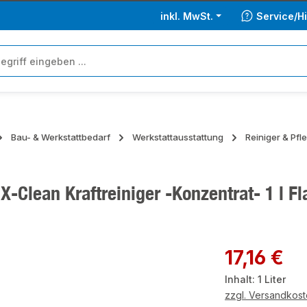
inkl. MwSt.
Service/Hi
Bau- & Werkstattbedarf
Werkstattausstattung
Reiniger & Pfl
X-Clean Kraftreiniger -Konzentrat- 1 l F
ie überspringen
Regulärer Preis:
17,16 €
Inhalt:
1 Liter
zzgl. Versandkos