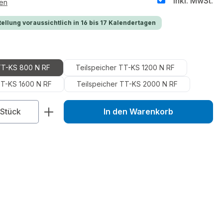
inkl. MwSt.
ten
ellung voraussichtlich in 16 bis 17 Kalendertagen
uswählen
TT-KS 800 N RF
Teilspeicher TT-KS 1200 N RF
TT-KS 1600 N RF
Teilspeicher TT-KS 2000 N RF
zahl: Gib den gewünschten Wert ein od
Stück
In den Warenkorb
1