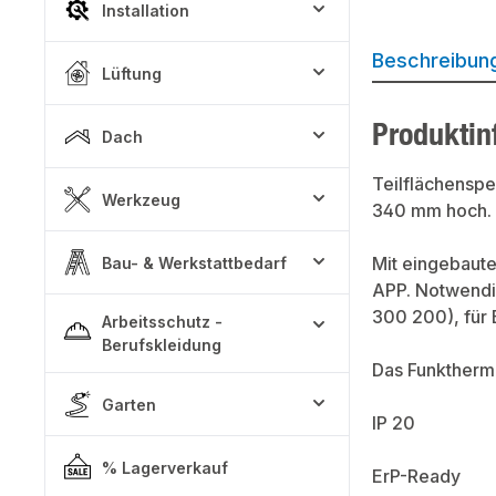
Installation
Beschreibun
Lüftung
Produktin
Dach
Teilflächenspe
Werkzeug
340 mm hoch. E
Mit eingebaut
Bau- & Werkstattbedarf
APP. Notwendig
300 200), für 
Arbeitsschutz -
Berufskleidung
Das Funkthermo
Garten
IP 20
% Lagerverkauf
ErP-Ready