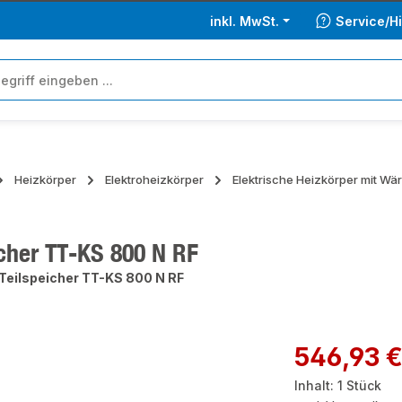
inkl. MwSt.
Service/Hi
Heizkörper
Elektroheizkörper
Elektrische Heizkörper mit W
icher TT-KS 800 N RF
Teilspeicher TT-KS 800 N RF
ie überspringen
Regulärer Preis:
546,93 
Inhalt:
1 Stück