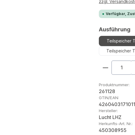
zzgl. Versandkos
Verfügbar, Zust
a
Ausführung
Teilspeicher 
Teilspeicher 
Produkt An
Produktnummer:
261128
GTIN/EAN:
426040317101
Hersteller:
Lucht LHZ
Herkunfts-Art. Nr.:
450308955