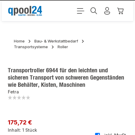
Zum Hauptinhalt springen
Warenk
Home
Bau- & Werkstattbedarf
Transportsysteme
Roller
Transportroller 6944 für den leichten und
sicheren Transport von schweren Gegenständen
wie Behälter, Kisten, Maschinen
Fetra
Bildergalerie überspringen
Regulärer Preis:
175,72 €
Inhalt:
1 Stück