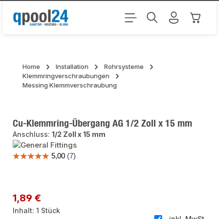
Zum Hauptinhalt springen
Warenk
Home
Installation
Rohrsysteme
Klemmringverschraubungen
Messing Klemmverschraubung
Cu-Klemmring-Übergang AG 1/2 Zoll x 15 mm
Anschluss:
1/2 Zoll x 15 mm
Bildergalerie überspringen
Regulärer Preis:
1,89 €
Inhalt:
1 Stück
inkl. MwSt.