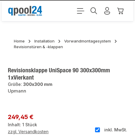
Zum Hauptinhalt springen
Warenk
Home
Installation
Vorwandmontagesystem
Revisionstüren & -klappen
Revisionsklappe UniSpace 90 300x300mm
1xVierkant
Größe:
300x300 mm
Upmann
Bildergalerie überspringen
Regulärer Preis:
249,45 €
Inhalt:
1 Stück
inkl. MwSt.
zzgl. Versandkosten