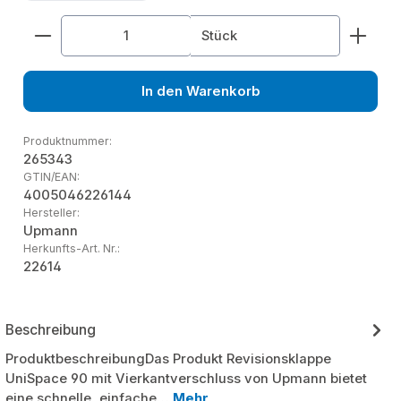
Produkt Anzahl: Gib den gewünschten Wert ein od
Stück
In den Warenkorb
Produktnummer:
265343
GTIN/EAN:
4005046226144
Hersteller:
Upmann
Herkunfts-Art. Nr.:
22614
Beschreibung
ProduktbeschreibungDas Produkt Revisionsklappe
UniSpace 90 mit Vierkantverschluss von Upmann bietet
eine schnelle, einfache…
Mehr