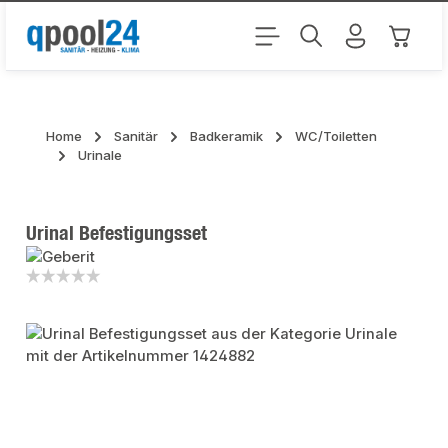
Zum Hauptinhalt springen
Warenk
Home
Sanitär
Badkeramik
WC/Toiletten
Urinale
Urinal Befestigungsset
Bildergalerie überspringen