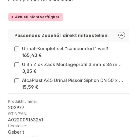
Aktuell nicht verfügbar
Passendes Zubehör direkt mitbestellen:
Urinal-Komplettset "sanicomfort" weiß
165,43 €
Ulith Zick Zack Montageprofil 3 mm x 36 mm x 4,5 m bietet flexiblen Schallschutz zur Unterbrechung von Schallbrücken zwischen Wandfliese und hängenden Keramikobjekten
3,25 €
AlcaPlast A45 Urinal Pissoir Siphon DN 50 x DN 40/50 / Absaugsiphon waagerecht Anschluss: waagerecht
15,59 €
Produktnummer:
202977
GTIN/EAN:
4022009163261
Hersteller:
Geberit