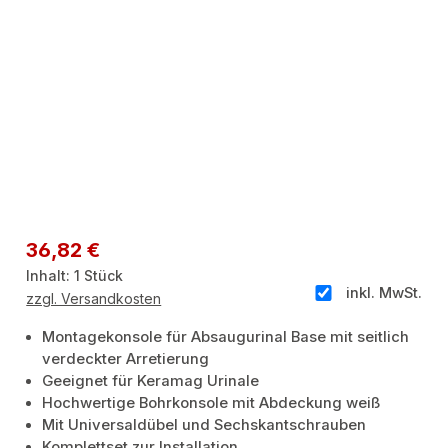
Regulärer Preis:
36,82 €
Inhalt:
1 Stück
inkl. MwSt.
zzgl. Versandkosten
Montagekonsole für Absaugurinal Base mit seitlich
verdeckter Arretierung
Geeignet für Keramag Urinale
Hochwertige Bohrkonsole mit Abdeckung weiß
Mit Universaldübel und Sechskantschrauben
Komplettset zur Installation