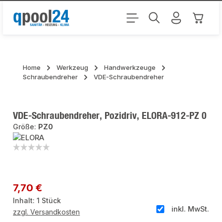
Zum Hauptinhalt springen
Warenk
Home
Werkzeug
Handwerkzeuge
Schraubendreher
VDE-Schraubendreher
VDE-Schraubendreher, Pozidriv, ELORA-912-PZ 0
Größe:
PZ0
Bildergalerie überspringen
Regulärer Preis:
7,70 €
Inhalt:
1 Stück
inkl. MwSt.
zzgl. Versandkosten