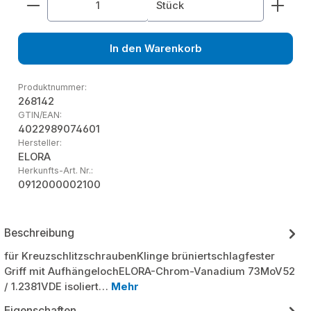
Stück
In den Warenkorb
Produktnummer:
268142
GTIN/EAN:
4022989074601
Hersteller:
ELORA
Herkunfts-Art. Nr.:
0912000002100
Beschreibung
für KreuzschlitzschraubenKlinge brüniertschlagfester
Griff mit AufhängelochELORA-Chrom-Vanadium 73MoV52
/ 1.2381VDE isoliert…
Mehr
Eigenschaften