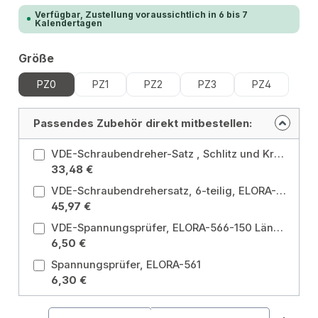
Verfügbar, Zustellung voraussichtlich in 6 bis 7
Kalendertagen
auswählen
Größe
PZ0
PZ1
PZ2
PZ3
PZ4
Passendes Zubehör direkt mitbestellen:
VDE-Schraubendreher-Satz , Schlitz und Kreuzschlitz, 5-teilig, ELORA-979S-5K
33,48 €
VDE-Schraubendrehersatz, 6-teilig, ELORA-MS-32
45,97 €
VDE-Spannungsprüfer, ELORA-566-150 Länge: 150 mm
6,50 €
Spannungsprüfer, ELORA-561
6,30 €
Produkt Anzahl: Gib den gewünschten Wert ein od