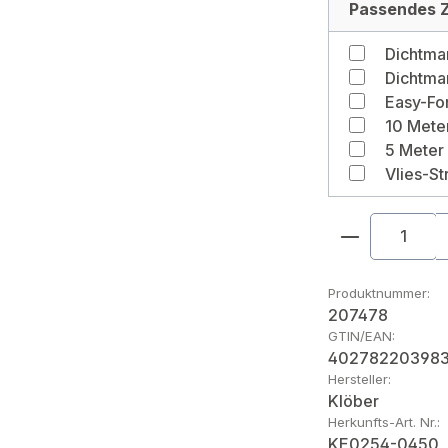
Passendes Z
Produkt An
Produktnummer:
207478
GTIN/EAN:
40278220398
Hersteller:
Klöber
Herkunfts-Art. Nr.:
KE0254-0450