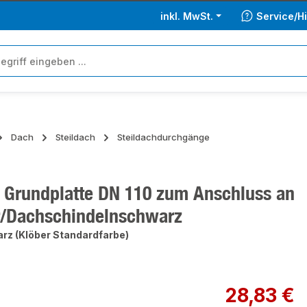
inkl. MwSt.
Service/Hi
Dach
Steildach
Steildachdurchgänge
 Grundplatte DN 110 zum Anschluss an
r/Dachschindelnschwarz
rz (Klöber Standardfarbe)
ie überspringen
Regulärer Preis:
28,83 €