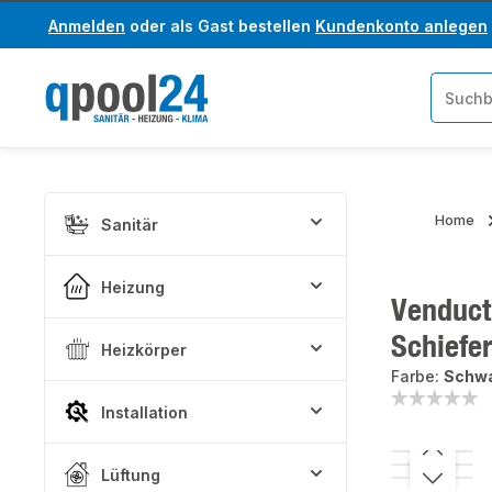
Anmelden
oder als Gast bestellen
Kundenkonto anlegen
um Hauptinhalt springen
Zur Suche springen
Home
Sanitär
Heizung
Venduct
Schiefe
Heizkörper
Farbe:
Schwa
Installation
Bildergaler
Lüftung