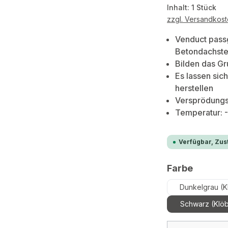
Inhalt:
1 Stück
zzgl. Versandkos
Venduct passg
Betondachste
Bilden das G
Es lassen sic
herstellen
Versprödungsf
Temperatur: 
Verfügbar, Zust
auswäh
Farbe
Dunkelgrau (K
Schwarz (Klöb