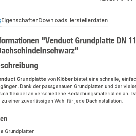
g
Eigenschaften
Downloads
Herstellerdaten
formationen "Venduct Grundplatte DN 1
Dachschindelnschwarz"
eschreibung
enduct Grundplatte
von
Klöber
bietet eine schnelle, einfa
gängen. Dank der passgenauen Grundplatten und der vielse
 sich flexibel an verschiedene Bedachungsmaterialien an.
 zu einer zuverlässigen Wahl für jede Dachinstallation.
ten
e Grundplatten