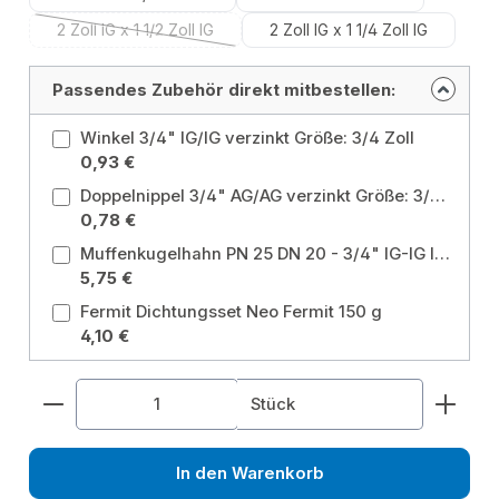
2 Zoll IG x 1 1/2 Zoll IG
2 Zoll IG x 1 1/4 Zoll IG
(Diese Option ist zurzeit nicht verfügbar.)
Passendes Zubehör direkt mitbestellen:
Winkel 3/4" IG/IG verzinkt Größe: 3/4 Zoll
0,93 €
Doppelnippel 3/4" AG/AG verzinkt Größe: 3/4 Zoll
0,78 €
Muffenkugelhahn PN 25 DN 20 - 3/4" IG-IG langer Hebel ohne Entleerung für Heizung, Brauchwasser, Grauwasser, Gartenwasser Größe: 3/4 Zoll
5,75 €
Fermit Dichtungsset Neo Fermit 150 g
4,10 €
Produkt Anzahl: Gib den gewünschten Wert ein od
Stück
In den Warenkorb