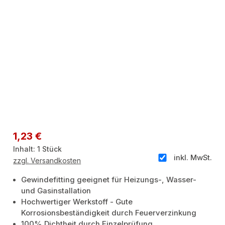
Regulärer Preis:
1,23 €
Inhalt:
1 Stück
inkl. MwSt.
zzgl. Versandkosten
Gewindefitting geeignet für Heizungs-, Wasser-
und Gasinstallation
Hochwertiger Werkstoff - Gute
Korrosionsbeständigkeit durch Feuerverzinkung
100% Dichtheit durch Einzelprüfung