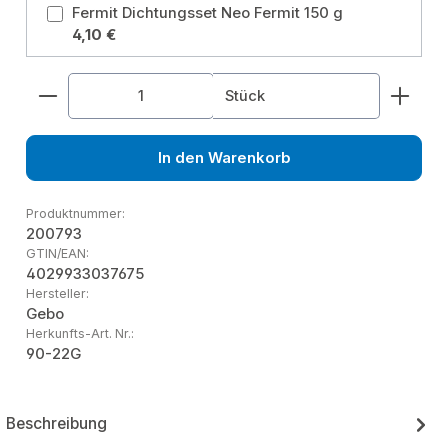
Fermit Dichtungsset Neo Fermit 150 g
4,10 €
Produkt Anzahl: Gib den gewünschten Wert ein od
Stück
In den Warenkorb
Produktnummer:
200793
GTIN/EAN:
4029933037675
Hersteller:
Gebo
Herkunfts-Art. Nr.:
90-22G
Beschreibung