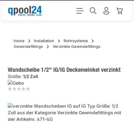
Zum Hauptinhalt springen
Warenk
Home
Installation
Rohrsysteme
Gewindefittings
Verzinkte Gewindefittings
Wandscheibe 1/2" IG/IG Deckenwinkel verzinkt
Größe:
1/2 Zoll
Bildergalerie überspringen