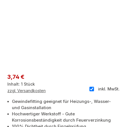
Regulärer Preis:
3,74 €
Inhalt:
1 Stück
inkl. MwSt.
zzgl. Versandkosten
Gewindefitting geeignet für Heizungs-, Wasser-
und Gasinstallation
Hochwertiger Werkstoff - Gute
Korrosionsbeständigkeit durch Feuerverzinkung
100% Dichtheit durch Einzelprüfung