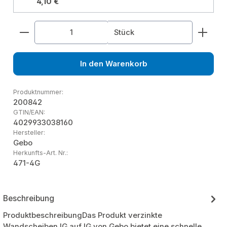
4,10 €
Produkt Anzahl: Gib den gewünschten Wert ein od
Stück
In den Warenkorb
Produktnummer:
200842
GTIN/EAN:
4029933038160
Hersteller:
Gebo
Herkunfts-Art. Nr.:
471-4G
Beschreibung
ProduktbeschreibungDas Produkt verzinkte
Wandscheiben IG auf IG von Gebo bietet eine schnelle,