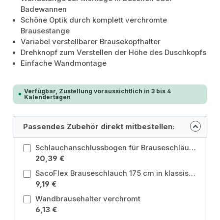
Badewannen
Schöne Optik durch komplett verchromte
Brausestange
Variabel verstellbarer Brausekopfhalter
Drehknopf zum Verstellen der Höhe des Duschkopfs
Einfache Wandmontage
Verfügbar, Zustellung voraussichtlich in 3 bis 4
Kalendertagen
Passendes Zubehör direkt mitbestellen:
Schlauchanschlussbogen für Brauseschläuche
20,39 €
SacoFlex Brauseschlauch 175 cm in klassischer Spiral-Flexoptik Ausführung: SacoFlex chrom 175 cm
9,19 €
Wandbrausehalter verchromt
6,13 €