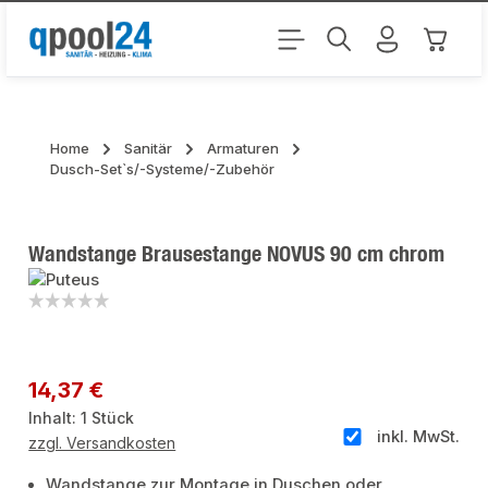
Zum Hauptinhalt springen
Warenk
Home
Sanitär
Armaturen
Dusch-Set`s/-Systeme/-Zubehör
Wandstange Brausestange NOVUS 90 cm chrom
Bildergalerie überspringen
Regulärer Preis:
14,37 €
Inhalt:
1 Stück
inkl. MwSt.
zzgl. Versandkosten
Wandstange zur Montage in Duschen oder