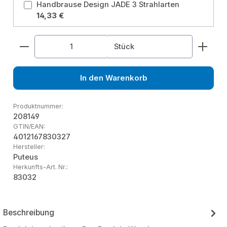
Handbrause Design JADE 3 Strahlarten
14,33 €
Produkt Anzahl: Gib den gewünschten Wert ein od
Stück
In den Warenkorb
Produktnummer:
208149
GTIN/EAN:
4012167830327
Hersteller:
Puteus
Herkunfts-Art. Nr.:
83032
Beschreibung